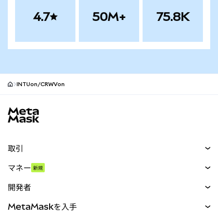
4.7
50M+
75.8K
INTUon/CRWVon
MetaMaskサイトフッター
取引
スワップ
マネー
新規
予測
新規
購入
開発者
パーペチュアル
新規
カード
ドキュメントを表示
MetaMaskを入手
RWA
mUSD
新規
ダッシュボード
トランザクションシールド