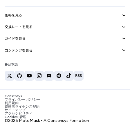
収益化
Smart Accounts Kit
Agent Wallet
新規
価格を見る
埋め込みウォレット
Snaps
ビットコインの価格
交換レートを見る
MetaMask Connect
イーサリアムの価格
報酬
新規
BTC→USD
Solanaの価格
ガイドを見る
Snaps
セキュリティ
ETH→USD
BTCの購入
Shiba Inuの価格
USDT→INR
コンテンツを見る
Web3サービス
サポート
ETHの購入
Pepeの価格
ビットコインウォレット
BTC→USDT
SOLの購入
キャリア
Tetherの価格
Solanaウォレット
日本語
BTC→INR
PEPEの購入
お問い合わせ
USDCの価格
おすすめの暗号資産カード
ETH→USDT
USDTの購入
Chanlinkの価格
おすすめのモバイル暗号資産ウォレット
USDT→PHP
USDCの購入
Polymarketとは？
BTC→EUR
SHIBの購入
Consensys
税制関連ニュース
プライバシー ポリシー
利用規約
BNBの購入
貢献者ライセンス契約
暗号資産の購入方法は？
サイトマップ
アクセシビリティ
ビットコインを売るには？
Cookieの管理
©2026 MetaMask • A Consensys Formation