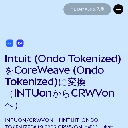
METAMASKを入手
METAMASKを入手
Intuit (Ondo Tokenized)
をCoreWeave (Ondo
Tokenized)に変換
（INTUonからCRWVon
へ）
INTUON/CRWVON：1 INTUIT (ONDO
TOKENIZED)は3.8203 CRWVONに相当します