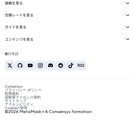
価格を見る
埋め込みウォレット
Snaps
ビットコインの価格
交換レートを見る
MetaMask Connect
イーサリアムの価格
報酬
新規
BTC→USD
Solanaの価格
ガイドを見る
Snaps
セキュリティ
ETH→USD
BTCの購入
Shiba Inuの価格
USDT→INR
コンテンツを見る
Web3サービス
サポート
ETHの購入
Pepeの価格
ビットコインウォレット
BTC→USDT
SOLの購入
キャリア
Tetherの価格
Solanaウォレット
日本語
BTC→INR
PEPEの購入
お問い合わせ
USDCの価格
おすすめの暗号資産カード
ETH→USDT
USDTの購入
Chanlinkの価格
おすすめのモバイル暗号資産ウォレット
USDT→PHP
USDCの購入
Polymarketとは？
BTC→EUR
SHIBの購入
Consensys
税制関連ニュース
プライバシー ポリシー
利用規約
BNBの購入
貢献者ライセンス契約
暗号資産の購入方法は？
サイトマップ
アクセシビリティ
ビットコインを売るには？
Cookieの管理
©2026 MetaMask • A Consensys Formation