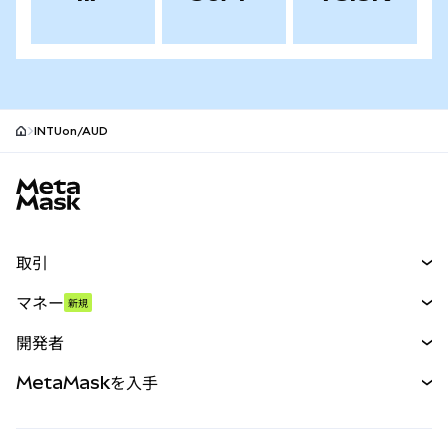
INTUon/AUD
MetaMaskサイトフッター
取引
スワップ
マネー
新規
予測
新規
購入
開発者
パーペチュアル
新規
カード
ドキュメントを表示
MetaMaskを入手
RWA
mUSD
新規
ダッシュボード
トランザクションシールド
収益化
Smart Accounts Kit
Agent Wallet
新規