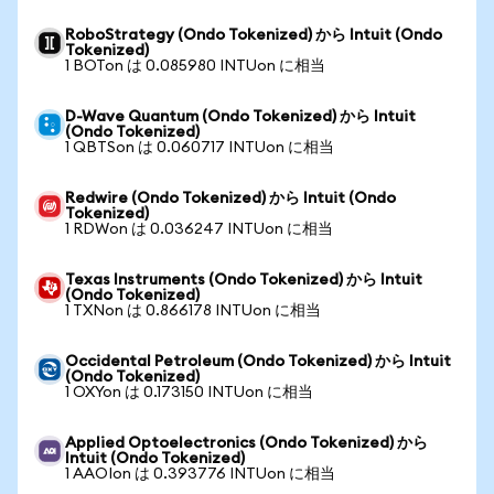
RoboStrategy (Ondo Tokenized) から Intuit (Ondo
Tokenized)
1 BOTon は 0.085980 INTUon に相当
D-Wave Quantum (Ondo Tokenized) から Intuit
(Ondo Tokenized)
1 QBTSon は 0.060717 INTUon に相当
Redwire (Ondo Tokenized) から Intuit (Ondo
Tokenized)
1 RDWon は 0.036247 INTUon に相当
Texas Instruments (Ondo Tokenized) から Intuit
(Ondo Tokenized)
1 TXNon は 0.866178 INTUon に相当
Occidental Petroleum (Ondo Tokenized) から Intuit
(Ondo Tokenized)
1 OXYon は 0.173150 INTUon に相当
Applied Optoelectronics (Ondo Tokenized) から
Intuit (Ondo Tokenized)
1 AAOIon は 0.393776 INTUon に相当