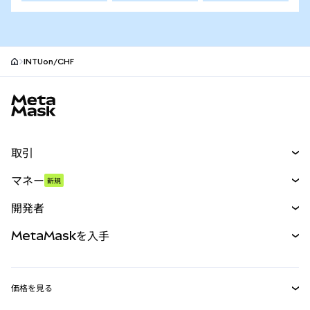
INTUon/CHF
MetaMaskサイトフッター
取引
スワップ
マネー
新規
予測
新規
購入
開発者
パーペチュアル
新規
カード
ドキュメントを表示
MetaMaskを入手
RWA
mUSD
新規
ダッシュボード
トランザクションシールド
収益化
Smart Accounts Kit
Agent Wallet
新規
価格を見る
埋め込みウォレット
Snaps
ビットコインの価格