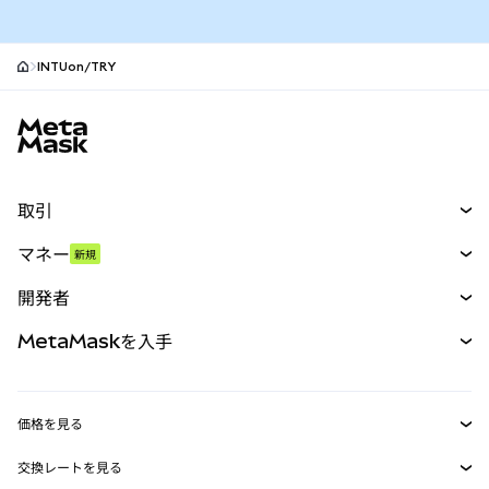
INTUon/TRY
MetaMaskサイトフッター
取引
スワップ
マネー
新規
予測
新規
購入
開発者
パーペチュアル
新規
カード
ドキュメントを表示
MetaMaskを入手
RWA
mUSD
新規
ダッシュボード
トランザクションシールド
収益化
Smart Accounts Kit
Agent Wallet
新規
価格を見る
埋め込みウォレット
Snaps
ビットコインの価格
交換レートを見る
MetaMask Connect
イーサリアムの価格
報酬
新規
BTC→USD