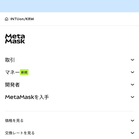
INTUon/KRW
MetaMaskサイトフッター
取引
スワップ
マネー
新規
予測
新規
購入
開発者
パーペチュアル
新規
カード
ドキュメントを表示
MetaMaskを入手
RWA
mUSD
新規
ダッシュボード
トランザクションシールド
収益化
Smart Accounts Kit
Agent Wallet
新規
価格を見る
埋め込みウォレット
Snaps
ビットコインの価格
交換レートを見る
MetaMask Connect
イーサリアムの価格
報酬
新規
BTC→USD