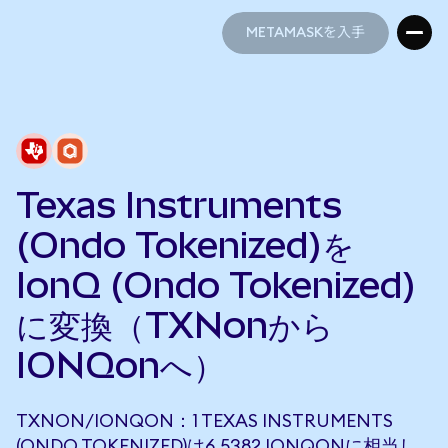
METAMASKを入手
METAMASKを入手
Texas Instruments
(Ondo Tokenized)を
IonQ (Ondo Tokenized)
に変換（TXNonから
IONQonへ）
TXNON/IONQON：1 TEXAS INSTRUMENTS
(ONDO TOKENIZED)は6.5382 IONQONに相当し