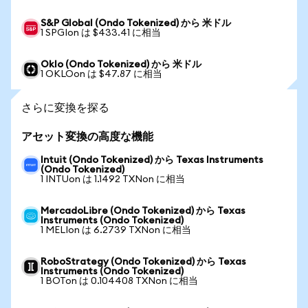
S&P Global (Ondo Tokenized) から 米ドル
1 SPGIon は $433.41 に相当
Oklo (Ondo Tokenized) から 米ドル
1 OKLOon は $47.87 に相当
さらに変換を探る
アセット変換の高度な機能
Intuit (Ondo Tokenized) から Texas Instruments
(Ondo Tokenized)
1 INTUon は 1.1492 TXNon に相当
MercadoLibre (Ondo Tokenized) から Texas
Instruments (Ondo Tokenized)
1 MELIon は 6.2739 TXNon に相当
RoboStrategy (Ondo Tokenized) から Texas
Instruments (Ondo Tokenized)
1 BOTon は 0.104408 TXNon に相当