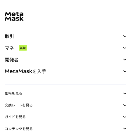
MetaMaskサイトフッター
取引
スワップ
マネー
新規
予測
新規
購入
開発者
パーペチュアル
新規
カード
ドキュメントを表示
MetaMaskを入手
RWA
mUSD
新規
ダッシュボード
トランザクションシールド
収益化
Smart Accounts Kit
Agent Wallet
新規
価格を見る
埋め込みウォレット
Snaps
ビットコインの価格
交換レートを見る
MetaMask Connect
イーサリアムの価格
報酬
新規
BTC→USD
Solanaの価格
ガイドを見る
Snaps
セキュリティ
ETH→USD
BTCの購入
Shiba Inuの価格
USDT→INR
コンテンツを見る
Web3サービス
サポート
ETHの購入