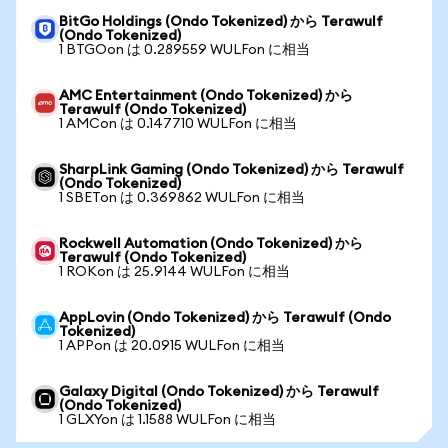
BitGo Holdings (Ondo Tokenized) から Terawulf
(Ondo Tokenized)
1 BTGOon は 0.289559 WULFon に相当
AMC Entertainment (Ondo Tokenized) から
Terawulf (Ondo Tokenized)
1 AMCon は 0.147710 WULFon に相当
SharpLink Gaming (Ondo Tokenized) から Terawulf
(Ondo Tokenized)
1 SBETon は 0.369862 WULFon に相当
Rockwell Automation (Ondo Tokenized) から
Terawulf (Ondo Tokenized)
1 ROKon は 25.9144 WULFon に相当
AppLovin (Ondo Tokenized) から Terawulf (Ondo
Tokenized)
1 APPon は 20.0915 WULFon に相当
Galaxy Digital (Ondo Tokenized) から Terawulf
(Ondo Tokenized)
1 GLXYon は 1.1588 WULFon に相当