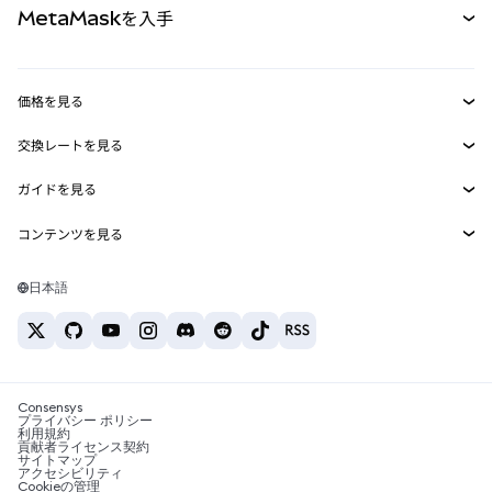
MetaMaskを入手
RWA
mUSD
新規
ダッシュボード
トランザクションシールド
収益化
Smart Accounts Kit
Agent Wallet
新規
価格を見る
埋め込みウォレット
Snaps
ビットコインの価格
交換レートを見る
MetaMask Connect
イーサリアムの価格
報酬
新規
BTC→USD
Solanaの価格
ガイドを見る
Snaps
セキュリティ
ETH→USD
BTCの購入
Shiba Inuの価格
USDT→INR
コンテンツを見る
Web3サービス
サポート
ETHの購入
Pepeの価格
ビットコインウォレット
BTC→USDT
SOLの購入
キャリア
Tetherの価格
Solanaウォレット
日本語
BTC→INR
PEPEの購入
お問い合わせ
USDCの価格
おすすめの暗号資産カード
ETH→USDT
USDTの購入
Chanlinkの価格
おすすめのモバイル暗号資産ウォレット
USDT→PHP
USDCの購入
Polymarketとは？
BTC→EUR
SHIBの購入
Consensys
税制関連ニュース
プライバシー ポリシー
利用規約
BNBの購入
貢献者ライセンス契約
暗号資産の購入方法は？
サイトマップ
アクセシビリティ
ビットコインを売るには？
Cookieの管理