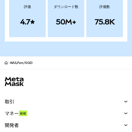
評価
ダウンロード数
評価数
4.7
50M+
75.8K
WULFon/SGD
MetaMaskサイトフッター
取引
スワップ
マネー
新規
予測
新規
購入
開発者
パーペチュアル
新規
カード
ドキュメントを表示