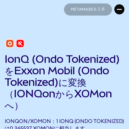
METAMASKを入手
METAMASKを入手
IonQ (Ondo Tokenized)
をExxon Mobil (Ondo
Tokenized)に変換
（IONQonからXOMon
へ）
IONQON/XOMON：1 IONQ (ONDO TOKENIZED)
は0.265537 XOMONに相当します