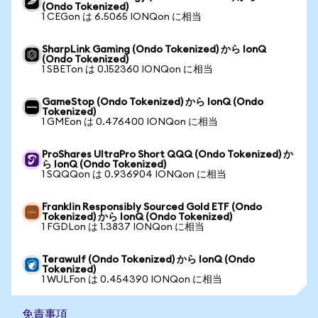
(Ondo Tokenized)
1 CEGon は 6.5065 IONQon に相当
SharpLink Gaming (Ondo Tokenized) から IonQ
(Ondo Tokenized)
1 SBETon は 0.152360 IONQon に相当
GameStop (Ondo Tokenized) から IonQ (Ondo
Tokenized)
1 GMEon は 0.476400 IONQon に相当
ProShares UltraPro Short QQQ (Ondo Tokenized) か
ら IonQ (Ondo Tokenized)
1 SQQQon は 0.936904 IONQon に相当
Franklin Responsibly Sourced Gold ETF (Ondo
Tokenized) から IonQ (Ondo Tokenized)
1 FGDLon は 1.3837 IONQon に相当
Terawulf (Ondo Tokenized) から IonQ (Ondo
Tokenized)
1 WULFon は 0.454390 IONQon に相当
免責事項