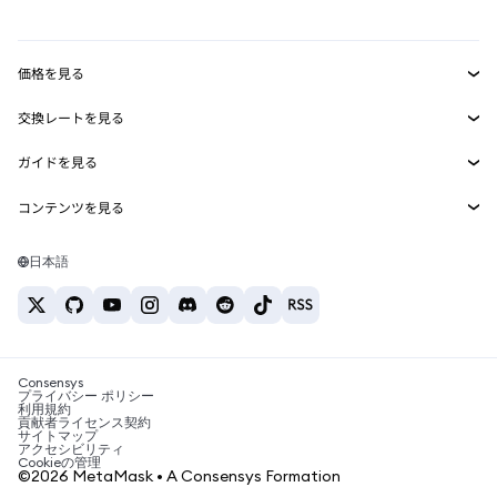
mUSD
新規
ダッシュボード
トランザクションシールド
収益化
Smart Accounts Kit
Agent Wallet
新規
価格を見る
埋め込みウォレット
Snaps
ビットコインの価格
交換レートを見る
MetaMask Connect
イーサリアムの価格
報酬
新規
BTC→USD
Solanaの価格
ガイドを見る
Snaps
セキュリティ
ETH→USD
BTCの購入
Shiba Inuの価格
USDT→INR
コンテンツを見る
Web3サービス
サポート
ETHの購入
Pepeの価格
ビットコインウォレット
BTC→USDT
SOLの購入
キャリア
Tetherの価格
Solanaウォレット
日本語
BTC→INR
PEPEの購入
お問い合わせ
USDCの価格
おすすめの暗号資産カード
ETH→USDT
USDTの購入
Chanlinkの価格
おすすめのモバイル暗号資産ウォレット
USDT→PHP
USDCの購入
Polymarketとは？
BTC→EUR
SHIBの購入
Consensys
税制関連ニュース
プライバシー ポリシー
利用規約
BNBの購入
貢献者ライセンス契約
暗号資産の購入方法は？
サイトマップ
アクセシビリティ
ビットコインを売るには？
Cookieの管理
©2026 MetaMask • A Consensys Formation