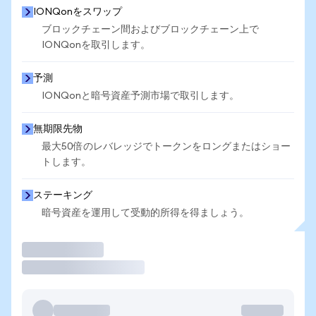
IONQonをスワップ
ブロックチェーン間およびブロックチェーン上で
IONQonを取引します。
予測
IONQonと暗号資産予測市場で取引します。
無期限先物
最大50倍のレバレッジでトークンをロングまたはショー
トします。
ステーキング
暗号資産を運用して受動的所得を得ましょう。
取引