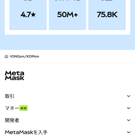
4.7
50M+
75.8K
IONQon/XOMon
MetaMaskサイトフッター
取引
スワップ
マネー
新規
予測
新規
購入
開発者
パーペチュアル
新規
カード
ドキュメントを表示
MetaMaskを入手
RWA