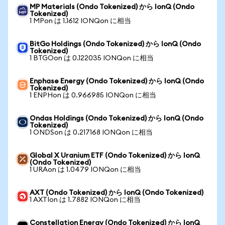
MP Materials (Ondo Tokenized) から IonQ (Ondo
Tokenized)
1 MPon は 1.1612 IONQon に相当
BitGo Holdings (Ondo Tokenized) から IonQ (Ondo
Tokenized)
1 BTGOon は 0.122035 IONQon に相当
Enphase Energy (Ondo Tokenized) から IonQ (Ondo
Tokenized)
1 ENPHon は 0.966985 IONQon に相当
Ondas Holdings (Ondo Tokenized) から IonQ (Ondo
Tokenized)
1 ONDSon は 0.217168 IONQon に相当
Global X Uranium ETF (Ondo Tokenized) から IonQ
(Ondo Tokenized)
1 URAon は 1.0479 IONQon に相当
AXT (Ondo Tokenized) から IonQ (Ondo Tokenized)
1 AXTIon は 1.7882 IONQon に相当
Constellation Energy (Ondo Tokenized) から IonQ