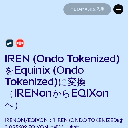
METAMASKを入手
METAMASKを入手
IREN (Ondo Tokenized)
をEquinix (Ondo
Tokenized)に変換
（IRENonからEQIXon
へ）
IRENON/EQIXON：1 IREN (ONDO TOKENIZED)は
0.035682 EQIXONに相当します