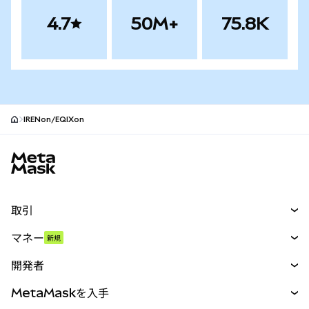
4.7
50M+
75.8K
IRENon/EQIXon
MetaMaskサイトフッター
取引
スワップ
マネー
新規
予測
新規
購入
開発者
パーペチュアル
新規
カード
ドキュメントを表示
MetaMaskを入手
RWA
mUSD
新規
ダッシュボード
トランザクションシールド