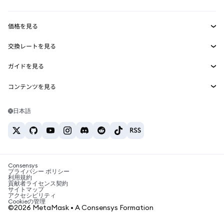
収益化
Smart Accounts Kit
Agent Wallet
新規
価格を見る
埋め込みウォレット
Snaps
ビットコインの価格
交換レートを見る
MetaMask Connect
イーサリアムの価格
報酬
新規
BTC→USD
Solanaの価格
ガイドを見る
Snaps
セキュリティ
ETH→USD
BTCの購入
Shiba Inuの価格
USDT→INR
コンテンツを見る
Web3サービス
サポート
ETHの購入
Pepeの価格
ビットコインウォレット
BTC→USDT
SOLの購入
キャリア
Tetherの価格
Solanaウォレット
日本語
BTC→INR
PEPEの購入
お問い合わせ
USDCの価格
おすすめの暗号資産カード
ETH→USDT
USDTの購入
Chanlinkの価格
おすすめのモバイル暗号資産ウォレット
USDT→PHP
USDCの購入
Polymarketとは？
BTC→EUR
SHIBの購入
Consensys
税制関連ニュース
プライバシー ポリシー
利用規約
BNBの購入
貢献者ライセンス契約
暗号資産の購入方法は？
サイトマップ
アクセシビリティ
ビットコインを売るには？
Cookieの管理
©2026 MetaMask • A Consensys Formation