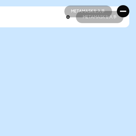
METAMASKを入手
METAMASKを入手
METAMASKを入手
METAMASKを入手