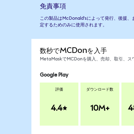
免責事項
この製品はMcDonald'sによって発行、後
定するためのみに使用されます。
数秒でMCDonを入手
MetaMaskでMCDonを購入、売却、取引
Google Play
評価
ダウンロード数
4.4
10M+
4