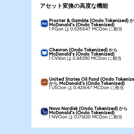
アセット変換の高度な機能
Procter & Gamble (Ondo Tokenized) 
McDonald's (Ondo Tokenized)
1 PGon は 0.535547 MCDon に相当
Chevron (Ondo Tokenized) から
McDonald's (Ondo Tokenized)
1 CVXon は 0.683110 MCDon に相当
United States Oil Fund (Ondo Tokeniz
から McDonald's (Ondo Tokenized)
1 USOon は 0.421647 MCDon に相当
Novo Nordisk (Ondo Tokenized) から
McDonald's (Ondo Tokenized)
1 NVOon は 0.171620 MCDon に相当