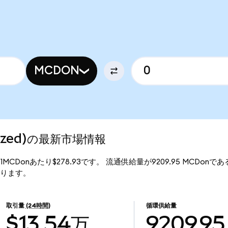
MCDON
enized)の最新市場情報
格は、1MCDonあたり$278.93です。 流通供給量が9209.95 MCDonであ
となります。
取引量
(24時間)
循環供給量
$13.54万
9209.95