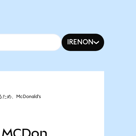
IRENON
るため、McDonald's
MCDon