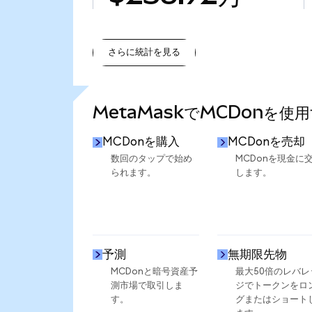
さらに統計を見る
さらに統計を見る
MetaMaskでMCDonを使
MCDonを購入
MCDonを売却
数回のタップで始め
MCDonを現金に
られます。
します。
予測
無期限先物
MCDonと暗号資産予
最大50倍のレバレ
測市場で取引しま
ジでトークンをロ
す。
グまたはショート