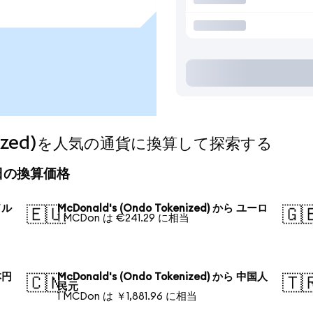
okenized)を人気の通貨に換算して探索する
)の今日の換算価格
ドル
McDonald's (Ondo Tokenized) から ユーロ
🇪🇺
🇬
1 MCDon は €241.29 に相当
本円
McDonald's (Ondo Tokenized) から 中国人
🇨🇳
🇹
民元
1 MCDon は ￥1,881.96 に相当