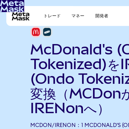
トレード
マネー
開発者
McDonald's (
Tokenized)を
(Ondo Tokeni
変換（MCDon
IRENonへ）
MCDON/IRENON：1 MCDONALD'S (ON