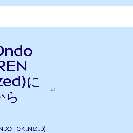
Ondo
IREN
zed)に
から
DO TOKENIZED)