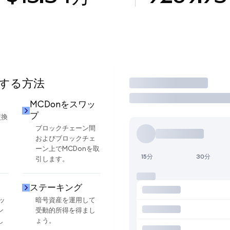
用する方法
取引
MCDonをスワッ
プ
交換
ブロックチェーン間
およびブロックチェ
ーン上でMCDonを取
15分
30分
引します。
ステーキング
ッ
暗号資産を運用して
ン
受動的所得を得まし
し
ょう。