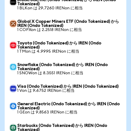
Blackrock, Inc. (Ondo Tokenized) から IREN (Ondo
Tokenized)
1 BLKon は 29.7260 IRENon に相当
Global X Copper Miners ETF (Ondo Tokenized) から
IREN (Ondo Tokenized)
1 COPXon は 2.2518 IRENon に相当
Toyota (Ondo Tokenized) から IREN (Ondo
Tokenized)
1 TMon は 4.9995 IRENon に相当
Snowflake (Ondo Tokenized) から IREN (Ondo
Tokenized)
1 SNOWon は 8.3551 IRENon に相当
Visa (Ondo Tokenized) から IREN (Ondo Tokenized)
1 Von は 9.6752 IRENon に相当
General Electric (Ondo Tokenized) から IREN (Ondo
Tokenized)
1 GEon は 9.8563 IRENon に相当
Starbucks (Ondo Tokenized) から IREN (Ondo
Tokenized)