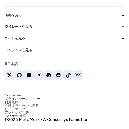
収益化
Smart Accounts Kit
Agent Wallet
新規
価格を見る
埋め込みウォレット
Snaps
ビットコインの価格
交換レートを見る
MetaMask Connect
イーサリアムの価格
報酬
新規
BTC→USD
Solanaの価格
ガイドを見る
Snaps
セキュリティ
ETH→USD
BTCの購入
Shiba Inuの価格
USDT→INR
コンテンツを見る
Web3サービス
サポート
ETHの購入
Pepeの価格
ビットコインウォレット
BTC→USDT
SOLの購入
キャリア
Tetherの価格
Solanaウォレット
日本語
BTC→INR
PEPEの購入
お問い合わせ
USDCの価格
おすすめの暗号資産カード
ETH→USDT
USDTの購入
Chanlinkの価格
おすすめのモバイル暗号資産ウォレット
USDT→PHP
USDCの購入
Polymarketとは？
BTC→EUR
SHIBの購入
Consensys
税制関連ニュース
プライバシー ポリシー
利用規約
BNBの購入
貢献者ライセンス契約
暗号資産の購入方法は？
サイトマップ
アクセシビリティ
ビットコインを売るには？
Cookieの管理
©2026 MetaMask • A Consensys Formation