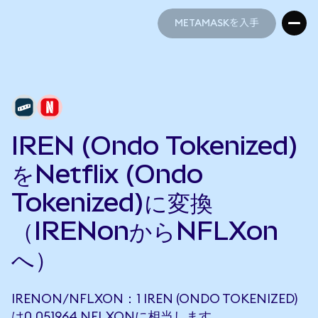
METAMASKを入手
METAMASKを入手
IREN (Ondo Tokenized)
をNetflix (Ondo
Tokenized)に変換
（IRENonからNFLXon
へ）
IRENON/NFLXON：1 IREN (ONDO TOKENIZED)
は0.051964 NFLXONに相当します