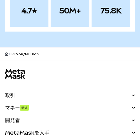
4.7
50M+
75.8K
IRENon/NFLXon
MetaMaskサイトフッター
取引
スワップ
マネー
新規
予測
新規
購入
開発者
パーペチュアル
新規
カード
ドキュメントを表示
MetaMaskを入手
RWA
mUSD
新規
ダッシュボード
トランザクションシールド