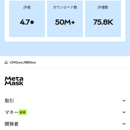
評価
ダウンロード数
評価数
4.7
50M+
75.8K
CMGon/IRENon
MetaMaskサイトフッター
取引
スワップ
マネー
新規
予測
新規
購入
開発者
パーペチュアル
新規
カード
ドキュメントを表示