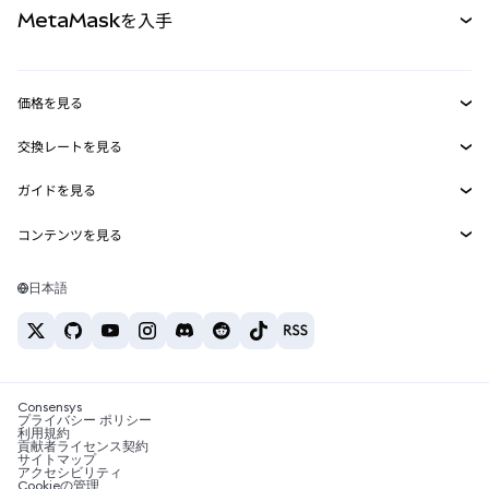
MetaMaskを入手
RWA
mUSD
新規
ダッシュボード
トランザクションシールド
収益化
Smart Accounts Kit
Agent Wallet
新規
価格を見る
埋め込みウォレット
Snaps
ビットコインの価格
交換レートを見る
MetaMask Connect
イーサリアムの価格
報酬
新規
BTC→USD
Solanaの価格
ガイドを見る
Snaps
セキュリティ
ETH→USD
BTCの購入
Shiba Inuの価格
USDT→INR
コンテンツを見る
Web3サービス
サポート
ETHの購入
Pepeの価格
ビットコインウォレット
BTC→USDT
SOLの購入
キャリア
Tetherの価格
Solanaウォレット
日本語
BTC→INR
PEPEの購入
お問い合わせ
USDCの価格
おすすめの暗号資産カード
ETH→USDT
USDTの購入
Chanlinkの価格
おすすめのモバイル暗号資産ウォレット
USDT→PHP
USDCの購入
Polymarketとは？
BTC→EUR
SHIBの購入
Consensys
税制関連ニュース
プライバシー ポリシー
利用規約
BNBの購入
貢献者ライセンス契約
暗号資産の購入方法は？
サイトマップ
アクセシビリティ
ビットコインを売るには？
Cookieの管理