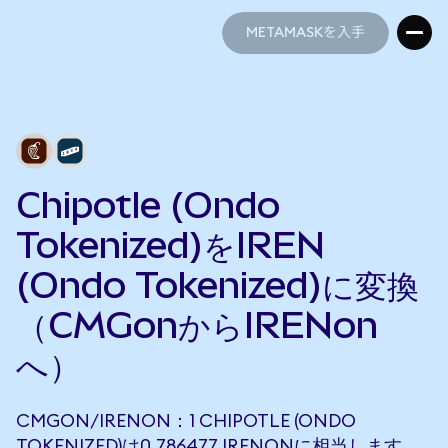
METAMASKを入手
METAMASKを入手
Chipotle (Ondo
Tokenized)をIREN
(Ondo Tokenized)に変換
（CMGonからIRENon
へ）
CMGON/IRENON：1 CHIPOTLE (ONDO
TOKENIZED)は0.786477 IRENONに相当します