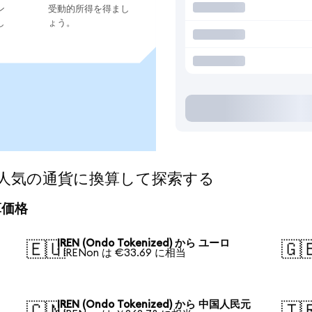
ン
受動的所得を得まし
し
ょう。
ed)を人気の通貨に換算して探索する
換算価格
IREN (Ondo Tokenized) から ユーロ
🇪🇺
🇬
1 IRENon は €33.69 に相当
IREN (Ondo Tokenized) から 中国人民元
🇨🇳
🇹