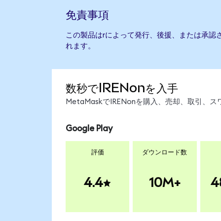
免責事項
この製品はrによって発行、後援、または承認
れます。
数秒でIRENonを入手
MetaMaskでIRENonを購入、売却、取
Google Play
評価
ダウンロード数
4.4
10M+
4