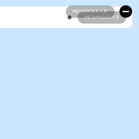
METAMASKを入手
METAMASKを入手
METAMASKを入手
METAMASKを入手