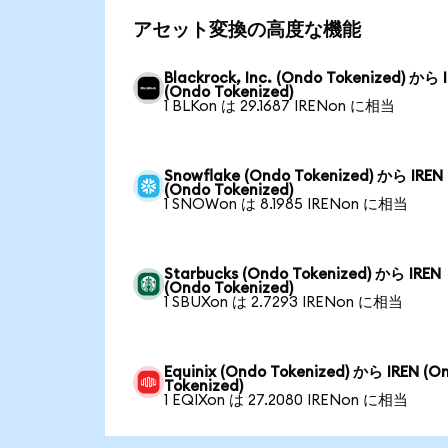
アセット変換の高度な機能
Blackrock, Inc. (Ondo Tokenized) から 
(Ondo Tokenized)
1 BLKon は 29.1687 IRENon に相当
Snowflake (Ondo Tokenized) から IREN
(Ondo Tokenized)
1 SNOWon は 8.1985 IRENon に相当
Starbucks (Ondo Tokenized) から IREN
(Ondo Tokenized)
1 SBUXon は 2.7293 IRENon に相当
Equinix (Ondo Tokenized) から IREN (O
Tokenized)
1 EQIXon は 27.2080 IRENon に相当