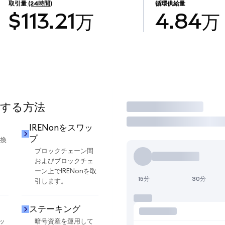
取引量
(24時間)
循環供給量
$113.21万
4.84万
用する方法
取引
IRENonをスワッ
プ
交換
ブロックチェーン間
およびブロックチェ
ーン上でIRENonを取
15分
30分
引します。
ステーキング
ッ
暗号資産を運用して