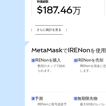
時価総額
$187.46万
さらに統計を見る
さらに統計を見る
MetaMaskでIRENonを使
IRENonを購入
IRENonを売却
数回のタップで始め
IRENonを現金に
られます。
します。
予測
無期限先物
IRENonと暗号資産予
最大50倍のレバレ