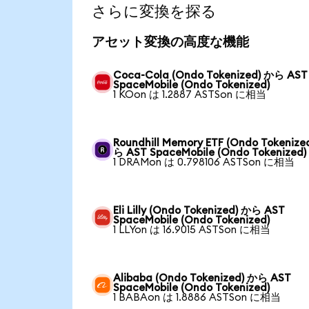
さらに変換を探る
アセット変換の高度な機能
Coca-Cola (Ondo Tokenized) から AST
SpaceMobile (Ondo Tokenized)
1 KOon は 1.2887 ASTSon に相当
Roundhill Memory ETF (Ondo Tokenize
ら AST SpaceMobile (Ondo Tokenized)
1 DRAMon は 0.798106 ASTSon に相当
Eli Lilly (Ondo Tokenized) から AST
SpaceMobile (Ondo Tokenized)
1 LLYon は 16.9015 ASTSon に相当
Alibaba (Ondo Tokenized) から AST
SpaceMobile (Ondo Tokenized)
1 BABAon は 1.8886 ASTSon に相当