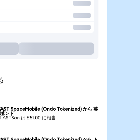
る
AST SpaceMobile (Ondo Tokenized) から 英

ポンド
1 ASTSon は £51.00 に相当
AST SpaceMobile (Ondo Tokenized) から ト