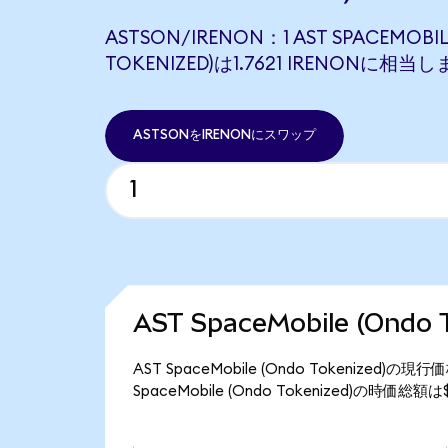
ASTSON/IRENON：1 AST SPACEMOBI
TOKENIZED)は1.7621 IRENONに相当
ASTSONをIRENONにスワップ
AST SpaceMobile (Ond
AST SpaceMobile (Ondo Tokenized
SpaceMobile (Ondo Tokenized)の時価総