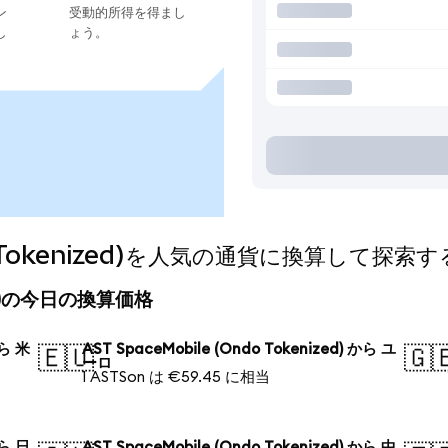
ン
受動的所得を得まし
し
ょう。
do Tokenized)を人気の通貨に換算して探索す
nized)の今日の換算価格
から 米
AST SpaceMobile (Ondo Tokenized) から ユ
🇪🇺
🇬
ーロ
1 ASTSon は €59.45 に相当
から 日
AST SpaceMobile (Ondo Tokenized) から 中