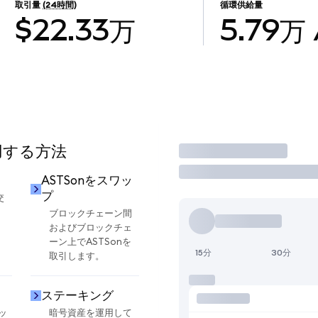
取引量
(24時間)
循環供給量
$22.33万
5.79万
使用する方法
取引
ASTSonをスワッ
プ
交
ブロックチェーン間
およびブロックチェ
ーン上でASTSonを
15分
30分
取引します。
ステーキング
ッ
暗号資産を運用して