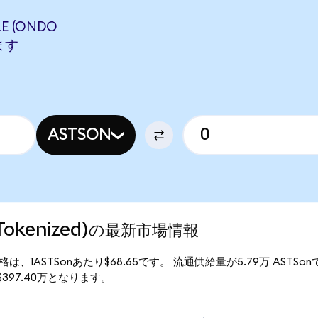
LE (ONDO
します
ASTSON
o Tokenized)の最新市場情報
)の現行価格は、1ASTSonあたり$68.65です。 流通供給量が5.79万 ASTS
額は$397.40万となります。