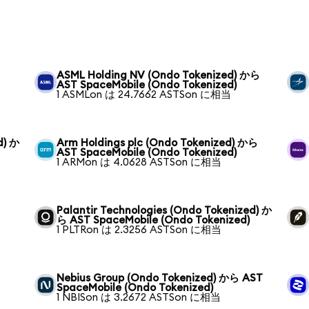
ASML Holding NV (Ondo Tokenized) から
AST SpaceMobile (Ondo Tokenized)
1 ASMLon は 24.7662 ASTSon に相当
d) か
Arm Holdings plc (Ondo Tokenized) から
AST SpaceMobile (Ondo Tokenized)
1 ARMon は 4.0628 ASTSon に相当
Palantir Technologies (Ondo Tokenized) か
ら AST SpaceMobile (Ondo Tokenized)
1 PLTRon は 2.3256 ASTSon に相当
Nebius Group (Ondo Tokenized) から AST
SpaceMobile (Ondo Tokenized)
1 NBISon は 3.2672 ASTSon に相当