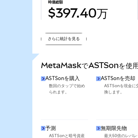
時価総額
$397.40万
さらに統計を見る
さらに統計を見る
MetaMaskでASTSonを
ASTSonを購入
ASTSonを売却
数回のタップで始め
ASTSonを現金に
られます。
換します。
予測
無期限先物
ASTSonと暗号資産
最大50倍のレバレ