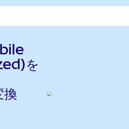
ile
zed)を
変換