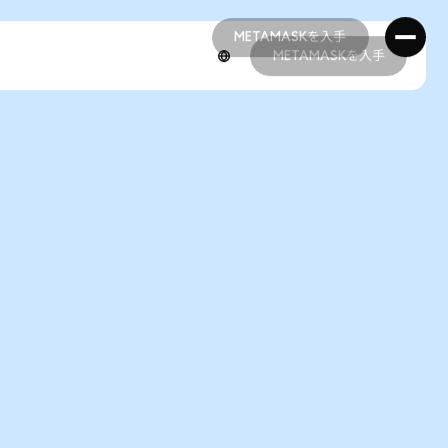
METAMASKを入手
METAMASKを入手
METAMASKを入手
METAMASKを入手