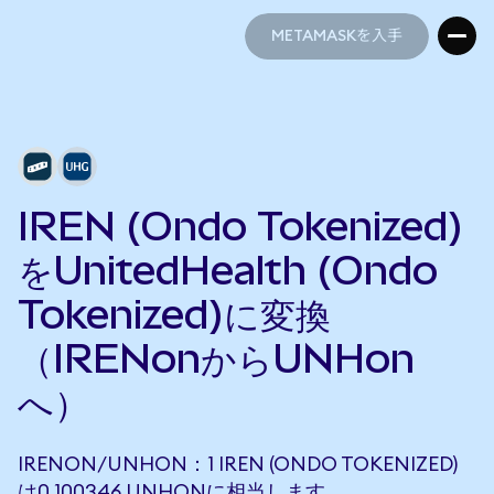
METAMASKを入手
METAMASKを入手
IREN (Ondo Tokenized)
をUnitedHealth (Ondo
Tokenized)に変換
（IRENonからUNHon
へ）
IRENON/UNHON：1 IREN (ONDO TOKENIZED)
は0.100346 UNHONに相当します