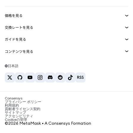
収益化
Smart Accounts Kit
Agent Wallet
新規
価格を見る
埋め込みウォレット
Snaps
ビットコインの価格
交換レートを見る
MetaMask Connect
イーサリアムの価格
報酬
新規
BTC→USD
Solanaの価格
ガイドを見る
Snaps
セキュリティ
ETH→USD
BTCの購入
Shiba Inuの価格
USDT→INR
コンテンツを見る
Web3サービス
サポート
ETHの購入
Pepeの価格
ビットコインウォレット
BTC→USDT
SOLの購入
キャリア
Tetherの価格
Solanaウォレット
日本語
BTC→INR
PEPEの購入
お問い合わせ
USDCの価格
おすすめの暗号資産カード
ETH→USDT
USDTの購入
Chanlinkの価格
おすすめのモバイル暗号資産ウォレット
USDT→PHP
USDCの購入
Polymarketとは？
BTC→EUR
SHIBの購入
Consensys
税制関連ニュース
プライバシー ポリシー
利用規約
BNBの購入
貢献者ライセンス契約
暗号資産の購入方法は？
サイトマップ
アクセシビリティ
ビットコインを売るには？
Cookieの管理
©2026 MetaMask • A Consensys Formation