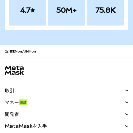
4.7
50M+
75.8K
IRENon/UNHon
MetaMaskサイトフッター
取引
スワップ
マネー
新規
予測
新規
購入
開発者
パーペチュアル
新規
カード
ドキュメントを表示
MetaMaskを入手
RWA
mUSD
新規
ダッシュボード
トランザクションシールド