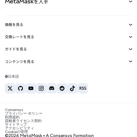
MetaMaskを入手
RWA
mUSD
新規
ダッシュボード
トランザクションシールド
収益化
Smart Accounts Kit
Agent Wallet
新規
価格を見る
埋め込みウォレット
Snaps
ビットコインの価格
交換レートを見る
MetaMask Connect
イーサリアムの価格
報酬
新規
BTC→USD
Solanaの価格
ガイドを見る
Snaps
セキュリティ
ETH→USD
BTCの購入
Shiba Inuの価格
USDT→INR
コンテンツを見る
Web3サービス
サポート
ETHの購入
Pepeの価格
ビットコインウォレット
BTC→USDT
SOLの購入
キャリア
Tetherの価格
Solanaウォレット
日本語
BTC→INR
PEPEの購入
お問い合わせ
USDCの価格
おすすめの暗号資産カード
ETH→USDT
USDTの購入
Chanlinkの価格
おすすめのモバイル暗号資産ウォレット
USDT→PHP
USDCの購入
Polymarketとは？
BTC→EUR
SHIBの購入
Consensys
税制関連ニュース
プライバシー ポリシー
利用規約
BNBの購入
貢献者ライセンス契約
暗号資産の購入方法は？
サイトマップ
アクセシビリティ
ビットコインを売るには？
Cookieの管理
©2026 MetaMask • A Consensys Formation