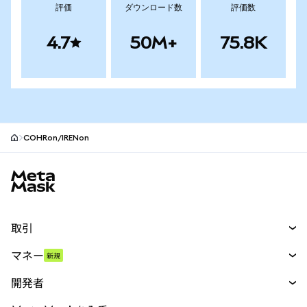
評価
ダウンロード数
評価数
4.7
50M+
75.8K
COHRon/IRENon
MetaMaskサイトフッター
取引
スワップ
マネー
新規
予測
新規
購入
開発者
パーペチュアル
新規
カード
ドキュメントを表示