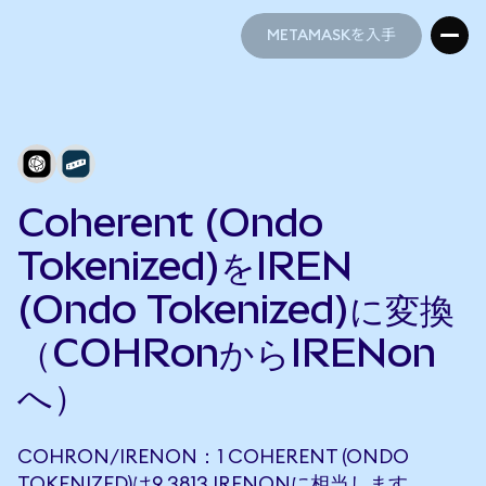
METAMASKを入手
METAMASKを入手
Coherent (Ondo
Tokenized)をIREN
(Ondo Tokenized)に変換
（COHRonからIRENon
へ）
COHRON/IRENON：1 COHERENT (ONDO
TOKENIZED)は9.3813 IRENONに相当します