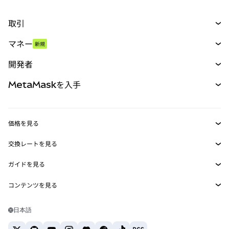
取引
スワップ
マネー
新規
予測
新規
購入
開発者
パーペチュアル
新規
カード
ドキュメントを表示
MetaMaskを入手
RWA
mUSD
新規
ダッシュボード
トランザクションシールド
収益化
Smart Accounts Kit
Agent Wallet
新規
価格を見る
埋め込みウォレット
Snaps
ビットコインの価格
交換レートを見る
MetaMask Connect
イーサリアムの価格
報酬
新規
BTC→USD
Solanaの価格
ガイドを見る
Snaps
セキュリティ
ETH→USD
BTCの購入
Shiba Inuの価格
USDT→INR
コンテンツを見る
Web3サービス
サポート
ETHの購入
Pepeの価格
ビットコインウォレット
BTC→USDT
SOLの購入
キャリア
Tetherの価格
Solanaウォレット
日本語
BTC→INR
PEPEの購入
お問い合わせ
USDCの価格
おすすめの暗号資産カード