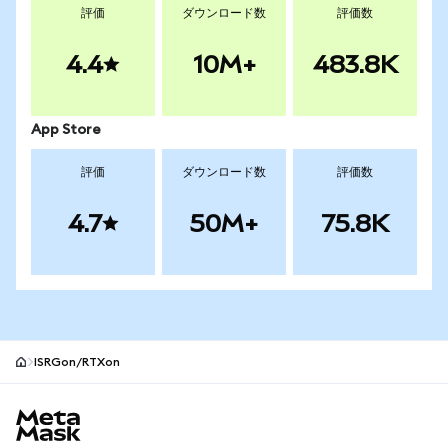
評価
ダウンロード数
評価数
4.4
10M+
483.8K
App Store
評価
ダウンロード数
評価数
4.7
50M+
75.8K
ISRGon/RTXon
MetaMaskサイトフッター