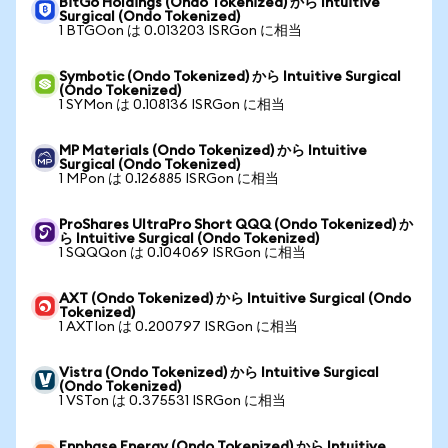
BitGo Holdings (Ondo Tokenized) から Intuitive
Surgical (Ondo Tokenized)
1 BTGOon は 0.013203 ISRGon に相当
Symbotic (Ondo Tokenized) から Intuitive Surgical
(Ondo Tokenized)
1 SYMon は 0.108136 ISRGon に相当
MP Materials (Ondo Tokenized) から Intuitive
Surgical (Ondo Tokenized)
1 MPon は 0.126885 ISRGon に相当
ProShares UltraPro Short QQQ (Ondo Tokenized) か
ら Intuitive Surgical (Ondo Tokenized)
1 SQQQon は 0.104069 ISRGon に相当
AXT (Ondo Tokenized) から Intuitive Surgical (Ondo
Tokenized)
1 AXTIon は 0.200797 ISRGon に相当
Vistra (Ondo Tokenized) から Intuitive Surgical
(Ondo Tokenized)
1 VSTon は 0.375531 ISRGon に相当
Enphase Energy (Ondo Tokenized) から Intuitive