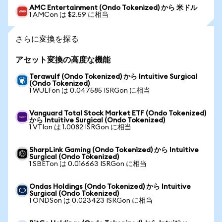
AMC Entertainment (Ondo Tokenized) から 米ドル
1 AMCon は $2.59 に相当
さらに変換を探る
アセット変換の高度な機能
Terawulf (Ondo Tokenized) から Intuitive Surgical
(Ondo Tokenized)
1 WULFon は 0.047585 ISRGon に相当
Vanguard Total Stock Market ETF (Ondo Tokenized)
から Intuitive Surgical (Ondo Tokenized)
1 VTIon は 1.0082 ISRGon に相当
SharpLink Gaming (Ondo Tokenized) から Intuitive
Surgical (Ondo Tokenized)
1 SBETon は 0.016663 ISRGon に相当
Ondas Holdings (Ondo Tokenized) から Intuitive
Surgical (Ondo Tokenized)
1 ONDSon は 0.023423 ISRGon に相当