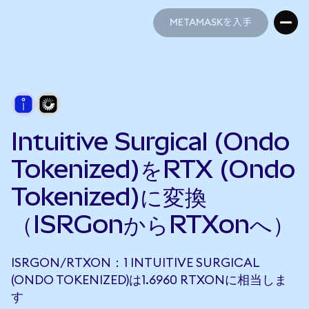
METAMASKを入手
METAMASKを入手
Intuitive Surgical (Ondo
Tokenized)をRTX (Ondo
Tokenized)に変換
（ISRGonからRTXonへ）
ISRGON/RTXON：1 INTUITIVE SURGICAL
(ONDO TOKENIZED)は1.6960 RTXONに相当しま
す