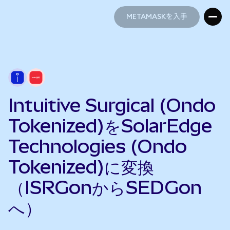
METAMASKを入手
METAMASKを入手
Intuitive Surgical (Ondo
Tokenized)をSolarEdge
Technologies (Ondo
Tokenized)に変換
（ISRGonからSEDGon
へ）