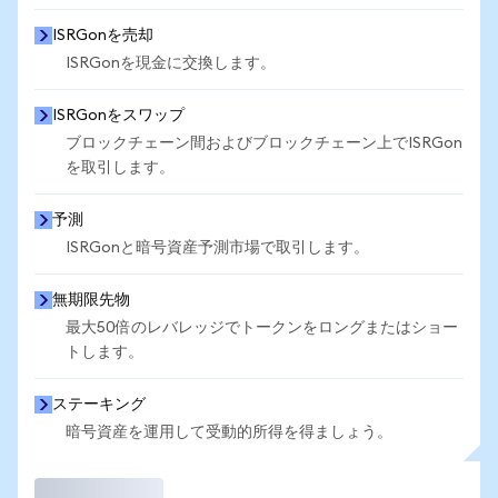
ISRGonを売却
ISRGonを現金に交換します。
ISRGonをスワップ
ブロックチェーン間およびブロックチェーン上でISRGon
を取引します。
予測
ISRGonと暗号資産予測市場で取引します。
無期限先物
最大50倍のレバレッジでトークンをロングまたはショー
トします。
ステーキング
暗号資産を運用して受動的所得を得ましょう。
取引