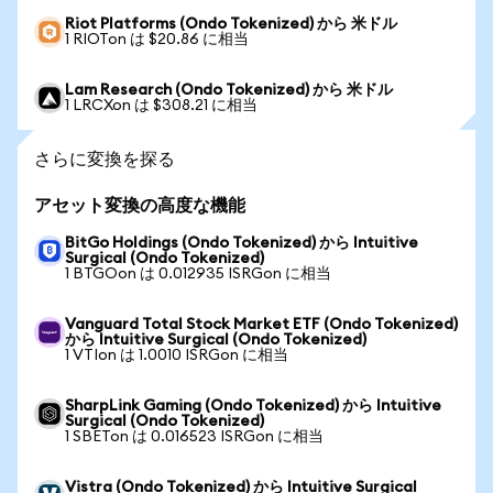
Riot Platforms (Ondo Tokenized) から 米ドル
1 RIOTon は $20.86 に相当
Lam Research (Ondo Tokenized) から 米ドル
1 LRCXon は $308.21 に相当
さらに変換を探る
アセット変換の高度な機能
BitGo Holdings (Ondo Tokenized) から Intuitive
Surgical (Ondo Tokenized)
1 BTGOon は 0.012935 ISRGon に相当
Vanguard Total Stock Market ETF (Ondo Tokenized)
から Intuitive Surgical (Ondo Tokenized)
1 VTIon は 1.0010 ISRGon に相当
SharpLink Gaming (Ondo Tokenized) から Intuitive
Surgical (Ondo Tokenized)
1 SBETon は 0.016523 ISRGon に相当
Vistra (Ondo Tokenized) から Intuitive Surgical