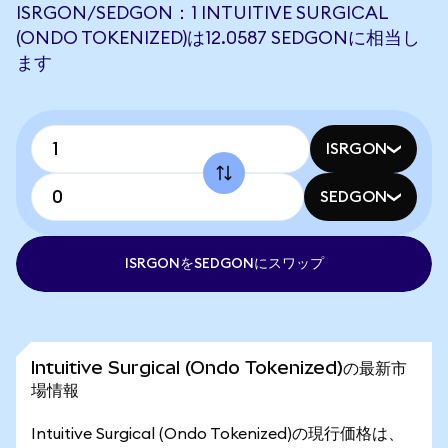
ISRGON/SEDGON：1 INTUITIVE SURGICAL
(ONDO TOKENIZED)は12.0587 SEDGONに相当し
ます
ISRGON
SEDGON
ISRGONをSEDGONにスワップ
Intuitive Surgical (Ondo Tokenized)の最新市
場情報
Intuitive Surgical (Ondo Tokenized)の現行価格は、