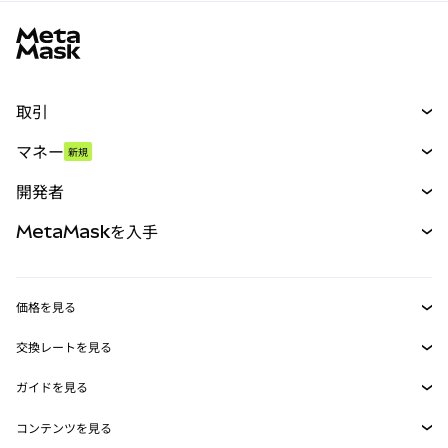
MetaMaskサイトフッター
取引
スワップ
マネー
新規
予測
新規
購入
開発者
パーペチュアル
新規
カード
ドキュメントを表示
MetaMaskを入手
RWA
mUSD
新規
ダッシュボード
トランザクションシールド
収益化
Smart Accounts Kit
Agent Wallet
新規
価格を見る
埋め込みウォレット
Snaps
ビットコインの価格
交換レートを見る
MetaMask Connect
イーサリアムの価格
報酬
新規
BTC→USD
Solanaの価格
ガイドを見る
Snaps
セキュリティ
ETH→USD
BTCの購入
Shiba Inuの価格
USDT→INR
コンテンツを見る
Web3サービス
サポート
ETHの購入
Pepeの価格
ビットコインウォレット