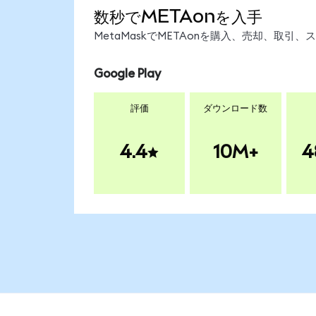
数秒でMETAonを入手
MetaMaskでMETAonを購入、売却、取
Google Play
評価
ダウンロード数
4.4
10M+
4