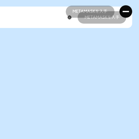
METAMASKを入手
METAMASKを入手
METAMASKを入手
METAMASKを入手