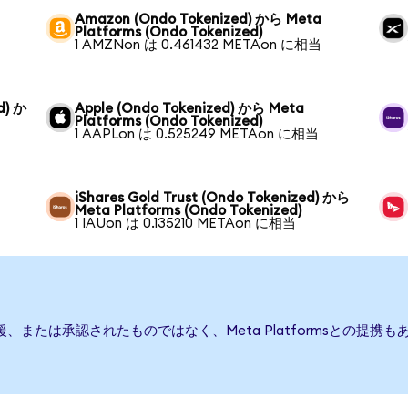
Amazon (Ondo Tokenized) から Meta
Platforms (Ondo Tokenized)
1 AMZNon は 0.461432 METAon に相当
d) か
Apple (Ondo Tokenized) から Meta
Platforms (Ondo Tokenized)
1 AAPLon は 0.525249 METAon に相当
iShares Gold Trust (Ondo Tokenized) から
Meta Platforms (Ondo Tokenized)
1 IAUon は 0.135210 METAon に相当
行、後援、または承認されたものではなく、Meta Platformsとの