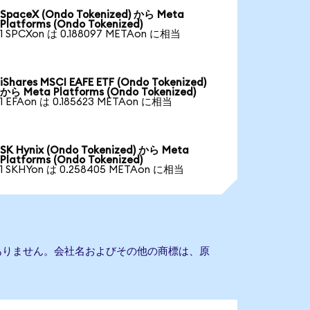
SpaceX (Ondo Tokenized) から Meta
Platforms (Ondo Tokenized)
1 SPCXon は 0.188097 METAon に相当
iShares MSCI EAFE ETF (Ondo Tokenized)
から Meta Platforms (Ondo Tokenized)
1 EFAon は 0.185623 METAon に相当
SK Hynix (Ondo Tokenized) から Meta
Platforms (Ondo Tokenized)
1 SKHYon は 0.258405 METAon に相当
提携もありません。会社名およびその他の商標は、原