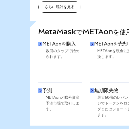
さらに統計を見る
さらに統計を見る
MetaMaskでMETAonを
METAonを購入
METAonを売却
数回のタップで始め
METAonを現金に
られます。
換します。
予測
無期限先物
METAonと暗号資産
最大50倍のレバレ
予測市場で取引しま
ジでトークンをロ
す。
グまたはショート
ます。