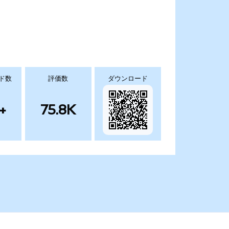
ド数
評価数
ダウンロード
+
75.8K