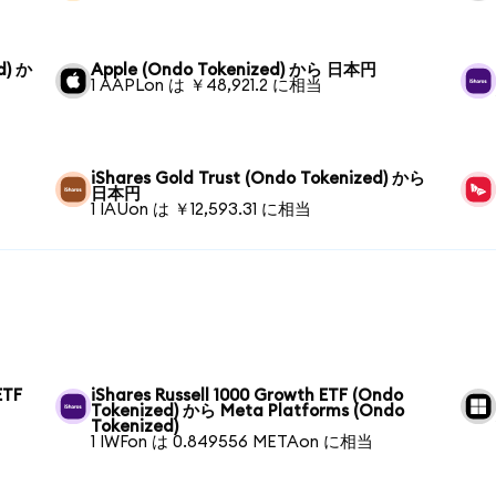
d) か
Apple (Ondo Tokenized) から 日本円
1 AAPLon は ￥48,921.2 に相当
円
iShares Gold Trust (Ondo Tokenized) から
日本円
1 IAUon は ￥12,593.31 に相当
ETF
iShares Russell 1000 Growth ETF (Ondo
Tokenized) から Meta Platforms (Ondo
Tokenized)
1 IWFon は 0.849556 METAon に相当