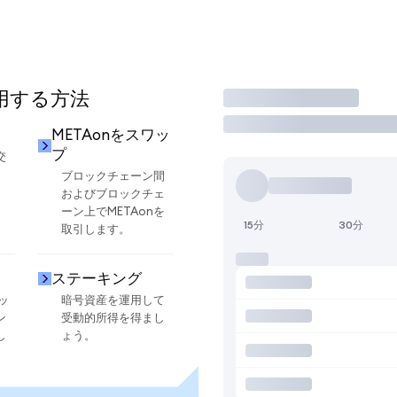
使用する方法
取引
METAonをスワッ
プ
交
ブロックチェーン間
およびブロックチェ
ーン上でMETAonを
15分
30分
取引します。
ステーキング
ッ
暗号資産を運用して
ン
受動的所得を得まし
し
ょう。