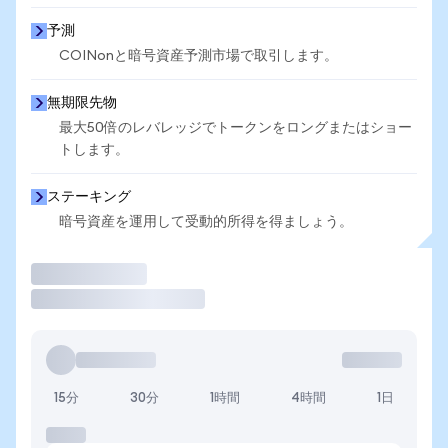
予測
COINonと暗号資産予測市場で取引します。
無期限先物
最大50倍のレバレッジでトークンをロングまたはショー
トします。
ステーキング
暗号資産を運用して受動的所得を得ましょう。
取引
15分
30分
1時間
4時間
1日