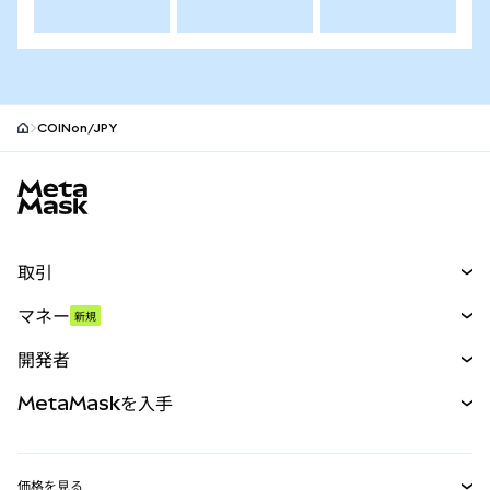
COINon/JPY
MetaMaskサイトフッター
取引
スワップ
マネー
新規
予測
新規
購入
開発者
パーペチュアル
新規
カード
ドキュメントを表示
MetaMaskを入手
RWA
mUSD
新規
ダッシュボード
トランザクションシールド
収益化
Smart Accounts Kit
Agent Wallet
新規
価格を見る