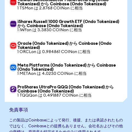
Taiwan Semiconductor Manufacturing (Ondo
Tokenized) から Coinbase (Ondo Tokenized)
1 TSMon は 2.8768 COINon に相当
iShares Russell 1000 Growth ETF (Ondo Tokenized)
から Coinbase (Ondo Tokenized)
1 IWFon は 3.3830 COINon に相当
Oracle (Ondo Tokenized) から Coinbase (Ondo
Tokenized)
1 ORCLon は 0.984861 COINon に相当
Meta Platforms (Ondo Tokenized) から Coinbase
(Ondo Tokenized)
1 METAon は 4.0230 COINon に相当
ProShares UltraPro QQQ (Ondo Tokenized) から
Coinbase (Ondo Tokenized)
1 TQQQon は 0.491887 COINon に相当
免責事項
この製品はCoinbaseによって発行、後援、または承認されたもの
ではなく、Coinbaseとの提携もありません。会社名およびその他