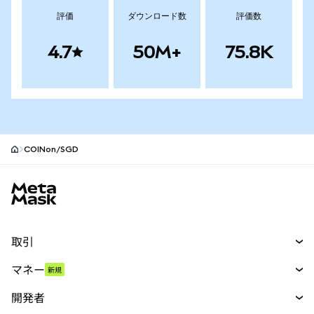
評価
ダウンロード数
評価数
4.7
50M+
75.8K
COINon/SGD
MetaMaskサイトフッター
取引
スワップ
マネー
新規
予測
新規
購入
開発者
パーペチュアル
新規
カード
ドキュメントを表示