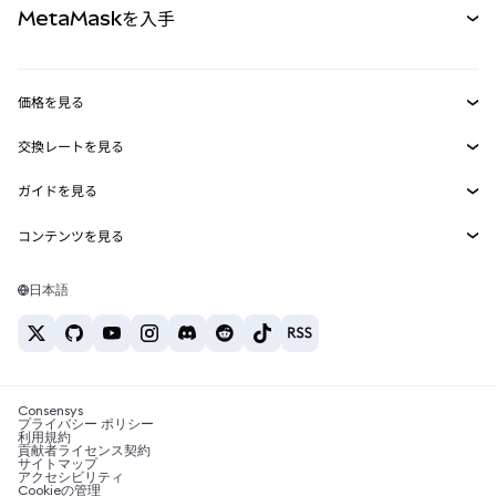
MetaMaskを入手
RWA
mUSD
新規
ダッシュボード
トランザクションシールド
収益化
Smart Accounts Kit
Agent Wallet
新規
価格を見る
埋め込みウォレット
Snaps
ビットコインの価格
交換レートを見る
MetaMask Connect
イーサリアムの価格
報酬
新規
BTC→USD
Solanaの価格
ガイドを見る
Snaps
セキュリティ
ETH→USD
BTCの購入
Shiba Inuの価格
USDT→INR
コンテンツを見る
Web3サービス
サポート
ETHの購入
Pepeの価格
ビットコインウォレット
BTC→USDT
SOLの購入
キャリア
Tetherの価格
Solanaウォレット
日本語
BTC→INR
PEPEの購入
お問い合わせ
USDCの価格
おすすめの暗号資産カード
ETH→USDT
USDTの購入
Chanlinkの価格
おすすめのモバイル暗号資産ウォレット
USDT→PHP
USDCの購入
Polymarketとは？
BTC→EUR
SHIBの購入
Consensys
税制関連ニュース
プライバシー ポリシー
利用規約
BNBの購入
貢献者ライセンス契約
暗号資産の購入方法は？
サイトマップ
アクセシビリティ
ビットコインを売るには？
Cookieの管理