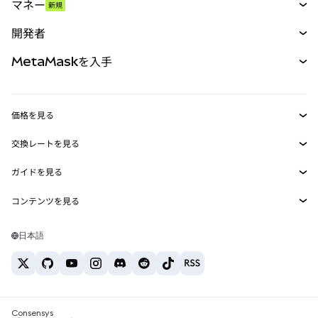
マネー
新規
予測
新規
購入
開発者
パーペチュアル
新規
カード
ドキュメントを表示
MetaMaskを入手
RWA
mUSD
新規
ダッシュボード
トランザクションシールド
収益化
Smart Accounts Kit
Agent Wallet
新規
価格を見る
埋め込みウォレット
Snaps
ビットコインの価格
交換レートを見る
MetaMask Connect
イーサリアムの価格
報酬
新規
BTC→USD
Solanaの価格
ガイドを見る
Snaps
セキュリティ
ETH→USD
BTCの購入
Shiba Inuの価格
USDT→INR
コンテンツを見る
Web3サービス
サポート
ETHの購入
Pepeの価格
ビットコインウォレット
BTC→USDT
SOLの購入
キャリア
Tetherの価格
Solanaウォレット
日本語
BTC→INR
PEPEの購入
お問い合わせ
USDCの価格
おすすめの暗号資産カード
ETH→USDT
USDTの購入
Chanlinkの価格
おすすめのモバイル暗号資産ウォレット
USDT→PHP
USDCの購入
Polymarketとは？
BTC→EUR
SHIBの購入
Consensys