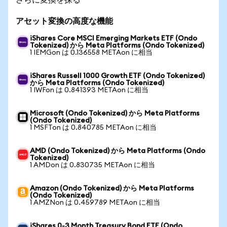
アセット変換の高度な機能
iShares Core MSCI Emerging Markets ETF (Ondo
Tokenized) から Meta Platforms (Ondo Tokenized)
1 IEMGon は 0.136558 METAon に相当
iShares Russell 1000 Growth ETF (Ondo Tokenized)
から Meta Platforms (Ondo Tokenized)
1 IWFon は 0.841393 METAon に相当
Microsoft (Ondo Tokenized) から Meta Platforms
(Ondo Tokenized)
1 MSFTon は 0.840785 METAon に相当
AMD (Ondo Tokenized) から Meta Platforms (Ondo
Tokenized)
1 AMDon は 0.830735 METAon に相当
Amazon (Ondo Tokenized) から Meta Platforms
(Ondo Tokenized)
1 AMZNon は 0.459789 METAon に相当
iShares 0-3 Month Treasury Bond ETF (Ondo