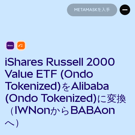
METAMASKを入手
METAMASKを入手
iShares Russell 2000
Value ETF (Ondo
Tokenized)をAlibaba
(Ondo Tokenized)に変換
（IWNonからBABAon
へ）