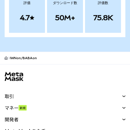
評価
ダウンロード数
評価数
4.7
50M+
75.8K
IWNon/BABAon
MetaMaskサイトフッター
取引
スワップ
マネー
新規
予測
新規
購入
開発者
パーペチュアル
新規
カード
ドキュメントを表示