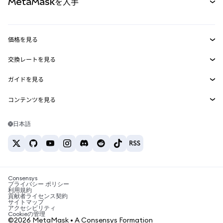
MetaMaskを入手
RWA
mUSD
新規
ダッシュボード
トランザクションシールド
収益化
Smart Accounts Kit
Agent Wallet
新規
価格を見る
埋め込みウォレット
Snaps
ビットコインの価格
交換レートを見る
MetaMask Connect
イーサリアムの価格
報酬
新規
BTC→USD
Solanaの価格
ガイドを見る
Snaps
セキュリティ
ETH→USD
BTCの購入
Shiba Inuの価格
USDT→INR
コンテンツを見る
Web3サービス
サポート
ETHの購入
Pepeの価格
ビットコインウォレット
BTC→USDT
SOLの購入
キャリア
Tetherの価格
Solanaウォレット
日本語
BTC→INR
PEPEの購入
お問い合わせ
USDCの価格
おすすめの暗号資産カード
ETH→USDT
USDTの購入
Chanlinkの価格
おすすめのモバイル暗号資産ウォレット
USDT→PHP
USDCの購入
Polymarketとは？
BTC→EUR
SHIBの購入
Consensys
税制関連ニュース
プライバシー ポリシー
利用規約
BNBの購入
貢献者ライセンス契約
暗号資産の購入方法は？
サイトマップ
アクセシビリティ
ビットコインを売るには？
Cookieの管理
©2026 MetaMask • A Consensys Formation