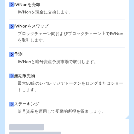
IWNonを売却
IWNonを現金に交換します。
IWNonをスワップ
ブロックチェーン間およびブロックチェーン上でIWNon
を取引します。
予測
IWNonと暗号資産予測市場で取引します。
無期限先物
最大50倍のレバレッジでトークンをロングまたはショー
トします。
ステーキング
暗号資産を運用して受動的所得を得ましょう。
取引