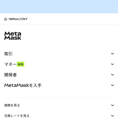
IWNon/CNY
MetaMaskサイトフッター
取引
スワップ
マネー
新規
予測
新規
購入
開発者
パーペチュアル
新規
カード
ドキュメントを表示
MetaMaskを入手
RWA
mUSD
新規
ダッシュボード
トランザクションシールド
収益化
Smart Accounts Kit
Agent Wallet
新規
価格を見る
埋め込みウォレット
Snaps
ビットコインの価格
交換レートを見る
イーサリアムの価格