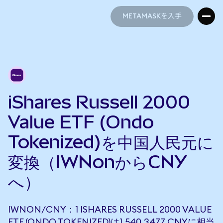
METAMASKを入手
METAMASKを入手
iShares Russell 2000
Value ETF (Ondo
Tokenized)を中国人民元に
変換（IWNonからCNY
へ）
IWNON/CNY：1 ISHARES RUSSELL 2000 VALUE
ETF (ONDO TOKENIZED)は1,540.3477 CNYに相当