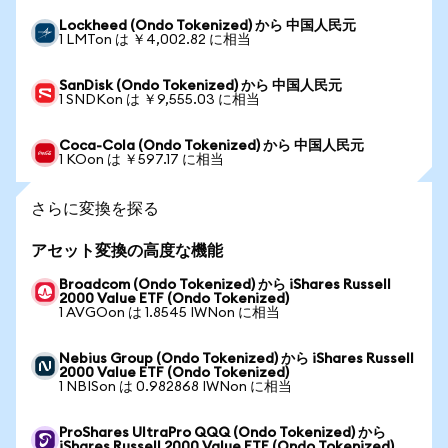
Lockheed (Ondo Tokenized) から 中国人民元
1 LMTon は ￥4,002.82 に相当
SanDisk (Ondo Tokenized) から 中国人民元
1 SNDKon は ￥9,555.03 に相当
Coca-Cola (Ondo Tokenized) から 中国人民元
1 KOon は ￥597.17 に相当
さらに変換を探る
アセット変換の高度な機能
Broadcom (Ondo Tokenized) から iShares Russell
2000 Value ETF (Ondo Tokenized)
1 AVGOon は 1.8545 IWNon に相当
Nebius Group (Ondo Tokenized) から iShares Russell
2000 Value ETF (Ondo Tokenized)
1 NBISon は 0.982868 IWNon に相当
ProShares UltraPro QQQ (Ondo Tokenized) から
iShares Russell 2000 Value ETF (Ondo Tokenized)