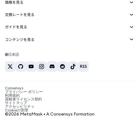
価格を見る
埋め込みウォレット
Snaps
ビットコインの価格
交換レートを見る
MetaMask Connect
イーサリアムの価格
報酬
新規
BTC→USD
Solanaの価格
ガイドを見る
Snaps
セキュリティ
ETH→USD
BTCの購入
Shiba Inuの価格
USDT→INR
コンテンツを見る
Web3サービス
サポート
ETHの購入
Pepeの価格
ビットコインウォレット
BTC→USDT
SOLの購入
キャリア
Tetherの価格
Solanaウォレット
日本語
BTC→INR
PEPEの購入
お問い合わせ
USDCの価格
おすすめの暗号資産カード
ETH→USDT
USDTの購入
Chanlinkの価格
おすすめのモバイル暗号資産ウォレット
USDT→PHP
USDCの購入
Polymarketとは？
BTC→EUR
SHIBの購入
Consensys
税制関連ニュース
プライバシー ポリシー
利用規約
BNBの購入
貢献者ライセンス契約
暗号資産の購入方法は？
サイトマップ
アクセシビリティ
ビットコインを売るには？
Cookieの管理
©2026 MetaMask • A Consensys Formation