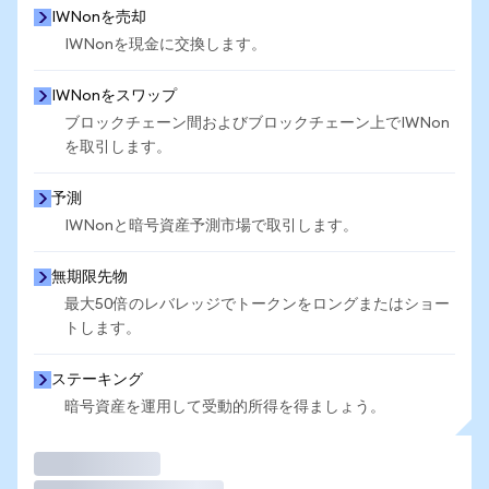
IWNonを売却
IWNonを現金に交換します。
IWNonをスワップ
ブロックチェーン間およびブロックチェーン上でIWNon
を取引します。
予測
IWNonと暗号資産予測市場で取引します。
無期限先物
最大50倍のレバレッジでトークンをロングまたはショー
トします。
ステーキング
暗号資産を運用して受動的所得を得ましょう。
取引