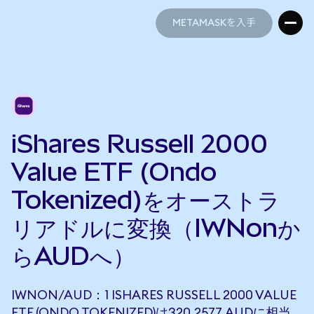
METAMASKを入手
METAMASKを入手
iShares Russell 2000
Value ETF (Ondo
Tokenized)をオーストラ
リアドルに変換（IWNonか
らAUDへ）
IWNON/AUD：1 ISHARES RUSSELL 2000 VALUE
ETF (ONDO TOKENIZED)は320.2577 AUDに相当