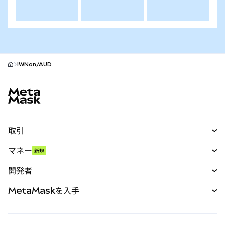
IWNon/AUD
MetaMaskサイトフッター
取引
スワップ
マネー
新規
予測
新規
購入
開発者
パーペチュアル
新規
カード
ドキュメントを表示
MetaMaskを入手
RWA
mUSD
新規
ダッシュボード
トランザクションシールド
収益化
Smart Accounts Kit
Agent Wallet
新規