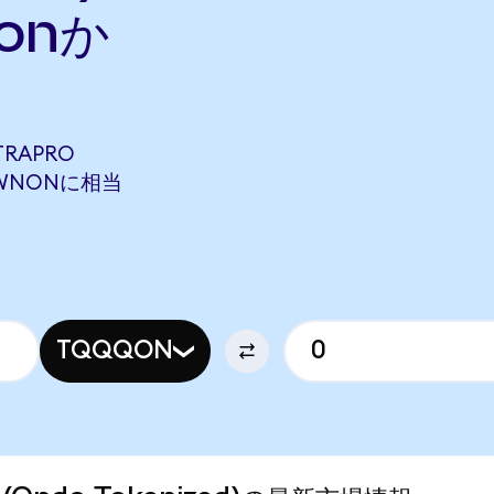
onか
TRAPRO
9 IWNONに相当
TQQQON