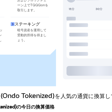
およびブロックチェ
ーン上でTQQQonを
15分
30分
取引します。
ステーキング
ッ
暗号資産を運用して
ン
受動的所得を得まし
し
ょう。
QQQ (Ondo Tokenized)を人気の通貨に換
o Tokenized)の今日の換算価格