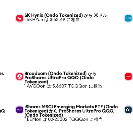
SK Hynix (Ondo Tokenized) から 米ドル
1 SKHYon は $152.49 に相当
es
Broadcom (Ondo Tokenized) から
ProShares UltraPro QQQ (Ondo
Tokenized)
1 AVGOon は 5.8607 TQQQon に相当
iShares MSCI Emerging Markets ETF (Ondo
QQ
Tokenized) から ProShares UltraPro QQQ
(Ondo Tokenized)
1 EEMon は 0.923002 TQQQon に相当