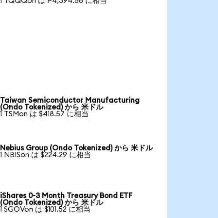
1 TQQQon は ₱4,394.56 に相当
Taiwan Semiconductor Manufacturing
(Ondo Tokenized) から 米ドル
1 TSMon は $418.57 に相当
Nebius Group (Ondo Tokenized) から 米ドル
1 NBISon は $224.29 に相当
iShares 0-3 Month Treasury Bond ETF
(Ondo Tokenized) から 米ドル
1 SGOVon は $101.52 に相当