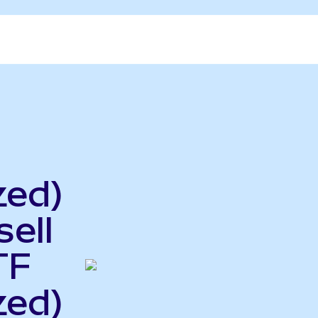
zed)
ell
TF
zed)