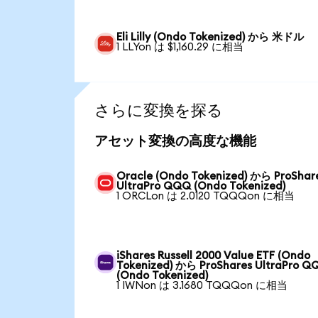
Eli Lilly (Ondo Tokenized) から 米ドル
1 LLYon は $1,160.29 に相当
さらに変換を探る
アセット変換の高度な機能
Oracle (Ondo Tokenized) から ProShar
UltraPro QQQ (Ondo Tokenized)
1 ORCLon は 2.0120 TQQQon に相当
iShares Russell 2000 Value ETF (Ondo
Tokenized) から ProShares UltraPro Q
(Ondo Tokenized)
1 IWNon は 3.1680 TQQQon に相当