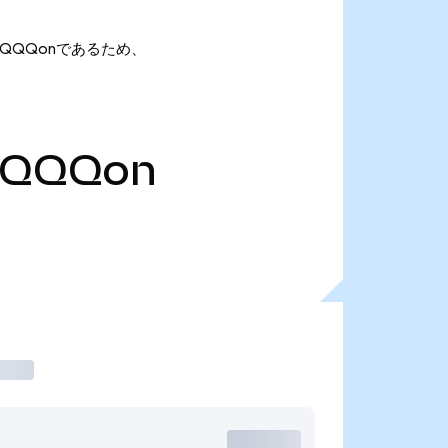
1万 TQQQonであるため、
TQQQon