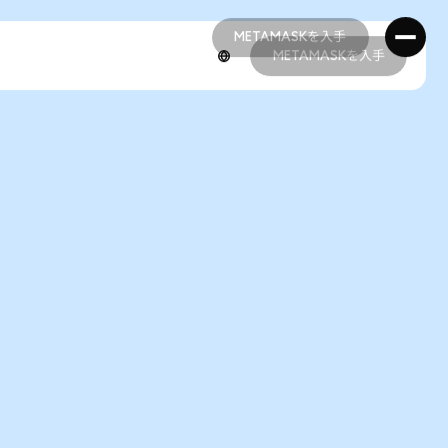
METAMASKを入手
METAMASKを入手
METAMASKを入手
METAMASKを入手