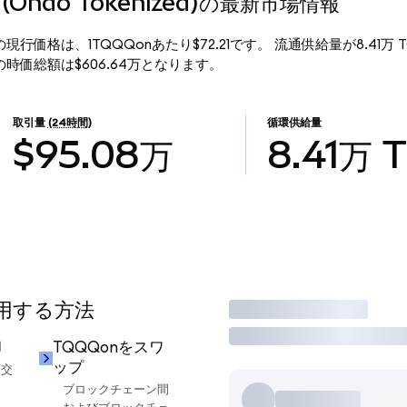
Q (Ondo Tokenized)の最新市場情報
kenized)の現行価格は、1TQQQonあたり$72.21です。 流通供給量が8.4
nized)の時価総額は$606.64万となります。
取引量
(24時間)
循環供給量
$95.08万
8.41万
使用する方法
取引
却
TQQQonをスワ
ップ
に交
ブロックチェーン間