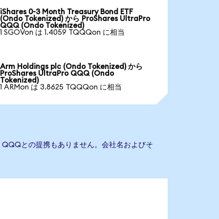
iShares 0-3 Month Treasury Bond ETF
(Ondo Tokenized) から ProShares UltraPro
QQQ (Ondo Tokenized)
1 SGOVon は 1.4059 TQQQon に相当
Arm Holdings plc (Ondo Tokenized) から
ProShares UltraPro QQQ (Ondo
Tokenized)
1 ARMon は 3.8625 TQQQon に相当
raPro QQQとの提携もありません。会社名およびそ