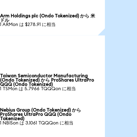
Arm Holdings plc (Ondo Tokenized) から 米
ドル
1 ARMon は $278.91 に相当
Taiwan Semiconductor Manufacturing
(Ondo Tokenized) から ProShares UltraPro
QQQ (Ondo Tokenized)
1 TSMon は 5.7966 TQQQon に相当
Nebius Group (Ondo Tokenized) から
ProShares UltraPro QQQ (Ondo
Tokenized)
1 NBISon は 3.1061 TQQQon に相当