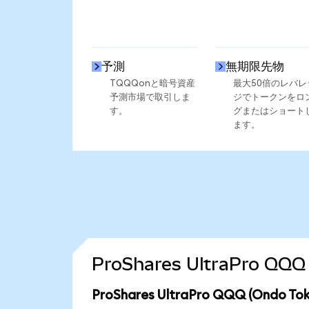
予測
無期限先物
TQQQonと暗号資産
最大50倍のレバレ
予測市場で取引しま
ジでトークンをロ
す。
グまたはショート
ます。
ProShares UltraPro 
ProShares UltraPro QQQ (Ond