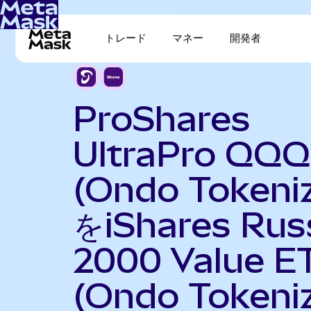
トレード
マネー
開発者
ProShares
UltraPro QQQ
(Ondo Tokeni
をiShares Russ
2000 Value E
(Ondo Tokeni