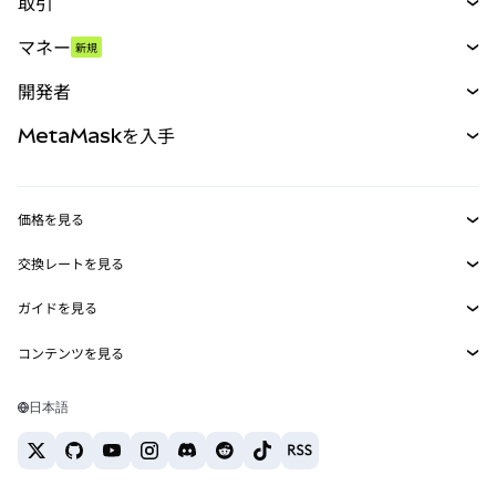
取引
スワップ
マネー
新規
予測
新規
購入
開発者
パーペチュアル
新規
カード
ドキュメントを表示
MetaMaskを入手
RWA
mUSD
新規
ダッシュボード
トランザクションシールド
収益化
Smart Accounts Kit
Agent Wallet
新規
価格を見る
埋め込みウォレット
Snaps
ビットコインの価格
交換レートを見る
MetaMask Connect
イーサリアムの価格
報酬
新規
BTC→USD
Solanaの価格
ガイドを見る
Snaps
セキュリティ
ETH→USD
BTCの購入
Shiba Inuの価格
USDT→INR
コンテンツを見る
Web3サービス
サポート
ETHの購入
Pepeの価格
ビットコインウォレット
BTC→USDT
SOLの購入
キャリア
Tetherの価格
Solanaウォレット
日本語
BTC→INR
PEPEの購入
お問い合わせ
USDCの価格
おすすめの暗号資産カード
ETH→USDT
USDTの購入
Chanlinkの価格
おすすめのモバイル暗号資産ウォレット
USDT→PHP
USDCの購入