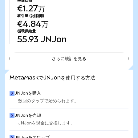
時価総額
€1.27万
取引量
(24時間)
€4.84万
循環供給量
55.93
JNJon
さらに統計を見る
さらに統計を見る
MetaMaskでJNJonを使用する方法
JNJonを購入
数回のタップで始められます。
JNJonを売却
JNJonを現金に交換します。
JNJonをスワップ