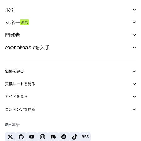
取引
スワップ
マネー
新規
予測
新規
購入
開発者
パーペチュアル
新規
カード
ドキュメントを表示
MetaMaskを入手
RWA
mUSD
新規
ダッシュボード
トランザクションシールド
収益化
Smart Accounts Kit
Agent Wallet
新規
価格を見る
埋め込みウォレット
Snaps
ビットコインの価格
交換レートを見る
MetaMask Connect
イーサリアムの価格
報酬
新規
BTC→USD
Solanaの価格
ガイドを見る
Snaps
セキュリティ
ETH→USD
BTCの購入
Shiba Inuの価格
USDT→INR
コンテンツを見る
Web3サービス
サポート
ETHの購入
Pepeの価格
ビットコインウォレット
BTC→USDT
SOLの購入
キャリア
Tetherの価格
Solanaウォレット
日本語
BTC→INR
PEPEの購入
お問い合わせ
USDCの価格
おすすめの暗号資産カード
ETH→USDT
USDTの購入