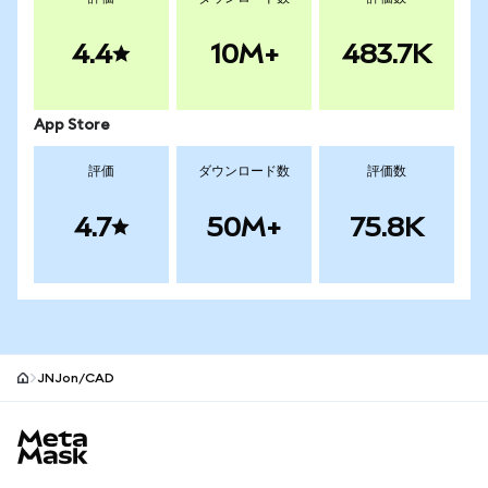
4.4
10M+
483.7K
App Store
評価
ダウンロード数
評価数
4.7
50M+
75.8K
JNJon/CAD
MetaMaskサイトフッター