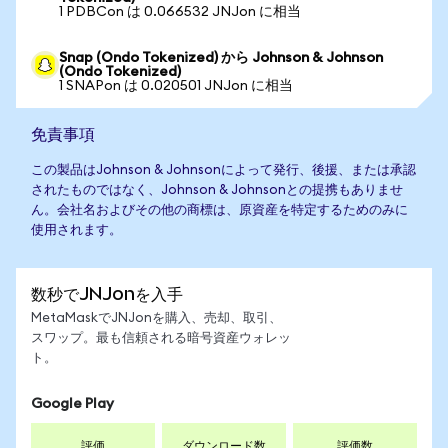
1 PDBCon は 0.066532 JNJon に相当
Snap (Ondo Tokenized) から Johnson & Johnson
(Ondo Tokenized)
1 SNAPon は 0.020501 JNJon に相当
免責事項
この製品はJohnson & Johnsonによって発行、後援、または承認
されたものではなく、Johnson & Johnsonとの提携もありませ
ん。会社名およびその他の商標は、原資産を特定するためのみに
使用されます。
数秒でJNJonを入手
MetaMaskでJNJonを購入、売却、取引、
スワップ。最も信頼される暗号資産ウォレッ
ト。
Google Play
評価
ダウンロード数
評価数