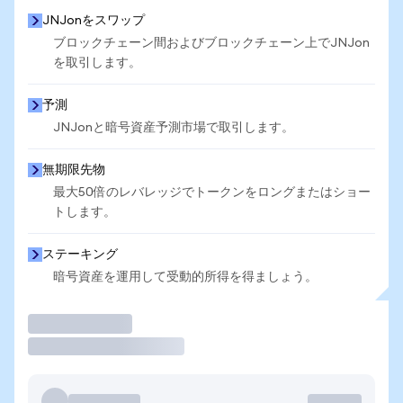
JNJonをスワップ
ブロックチェーン間およびブロックチェーン上でJNJon
を取引します。
予測
JNJonと暗号資産予測市場で取引します。
無期限先物
最大50倍のレバレッジでトークンをロングまたはショー
トします。
ステーキング
暗号資産を運用して受動的所得を得ましょう。
取引