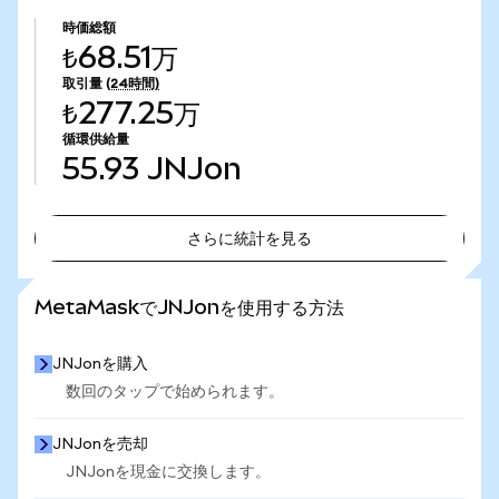
時価総額
₺68.51万
取引量
(24時間)
₺277.25万
循環供給量
55.93
JNJon
さらに統計を見る
さらに統計を見る
MetaMaskでJNJonを使用する方法
JNJonを購入
数回のタップで始められます。
JNJonを売却
JNJonを現金に交換します。