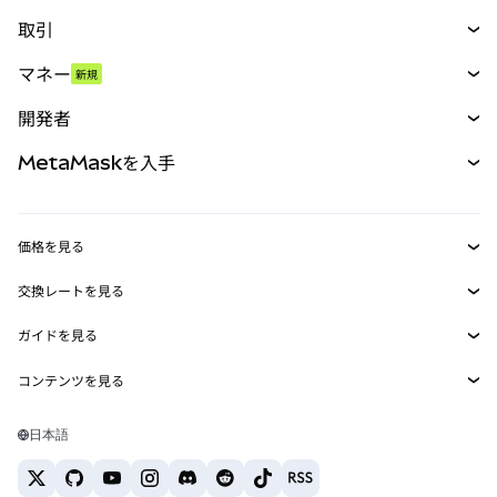
取引
スワップ
マネー
新規
予測
新規
購入
開発者
パーペチュアル
新規
カード
ドキュメントを表示
MetaMaskを入手
RWA
mUSD
新規
ダッシュボード
トランザクションシールド
収益化
Smart Accounts Kit
Agent Wallet
新規
価格を見る
埋め込みウォレット
Snaps
ビットコインの価格
交換レートを見る
MetaMask Connect
イーサリアムの価格
報酬
新規
BTC→USD
Solanaの価格
ガイドを見る
Snaps
セキュリティ
ETH→USD
BTCの購入
Shiba Inuの価格
USDT→INR
コンテンツを見る
Web3サービス
サポート
ETHの購入
Pepeの価格
ビットコインウォレット
BTC→USDT
SOLの購入
キャリア
Tetherの価格
Solanaウォレット
日本語
BTC→INR
PEPEの購入
お問い合わせ
USDCの価格
おすすめの暗号資産カード
ETH→USDT
USDTの購入