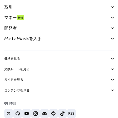
取引
スワップ
マネー
新規
予測
新規
購入
開発者
パーペチュアル
新規
カード
ドキュメントを表示
MetaMaskを入手
RWA
mUSD
新規
ダッシュボード
トランザクションシールド
収益化
Smart Accounts Kit
Agent Wallet
新規
価格を見る
埋め込みウォレット
Snaps
ビットコインの価格
交換レートを見る
MetaMask Connect
イーサリアムの価格
報酬
新規
BTC→USD
Solanaの価格
ガイドを見る
Snaps
セキュリティ
ETH→USD
BTCの購入
Shiba Inuの価格
USDT→INR
コンテンツを見る
Web3サービス
サポート
ETHの購入
Pepeの価格
ビットコインウォレット
BTC→USDT
SOLの購入
キャリア
Tetherの価格
Solanaウォレット
日本語
BTC→INR
PEPEの購入
お問い合わせ
USDCの価格
おすすめの暗号資産カード
ETH→USDT
USDTの購入