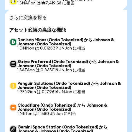
1 SNAPon は ₩7,419.58 に相当
さらに変換を探る
アセット変換の高度な機能
Denison Mines (Ondo Tokenized) から Johnson &
Johnson (Ondo Tokenized)
1 DNNon は 0.012339 JNJon に相当
Strive Preferred (Ondo Tokenized) から Johnson &
Johnson (Ondo Tokenized)
1 SATAon は 0.385018 JNJon に相当
Penguin Solutions (Ondo Tokenized) から Johnson &
Johnson (Ondo Tokenized)
1 PENGon は 0.179616 JNJon に相当
Cloudflare (Ondo Tokenized) から Johnson &
Johnson (Ondo Tokenized)
1 NETon は 1.1580 JNJon に相当
Gemini Space Station (Ondo Tokenized) から
Johnson & Johnson (Ondo Tokenized)