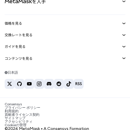
MetaMaskを入手
RWA
mUSD
新規
ダッシュボード
トランザクションシールド
収益化
Smart Accounts Kit
Agent Wallet
新規
価格を見る
埋め込みウォレット
Snaps
ビットコインの価格
交換レートを見る
MetaMask Connect
イーサリアムの価格
報酬
新規
BTC→USD
Solanaの価格
ガイドを見る
Snaps
セキュリティ
ETH→USD
BTCの購入
Shiba Inuの価格
USDT→INR
コンテンツを見る
Web3サービス
サポート
ETHの購入
Pepeの価格
ビットコインウォレット
BTC→USDT
SOLの購入
キャリア
Tetherの価格
Solanaウォレット
日本語
BTC→INR
PEPEの購入
お問い合わせ
USDCの価格
おすすめの暗号資産カード
ETH→USDT
USDTの購入
Chanlinkの価格
おすすめのモバイル暗号資産ウォレット
USDT→PHP
USDCの購入
Polymarketとは？
BTC→EUR
SHIBの購入
Consensys
税制関連ニュース
プライバシー ポリシー
利用規約
BNBの購入
貢献者ライセンス契約
暗号資産の購入方法は？
サイトマップ
アクセシビリティ
ビットコインを売るには？
Cookieの管理
©2026 MetaMask • A Consensys Formation