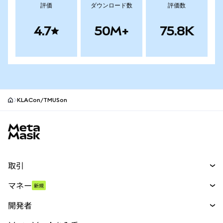
評価
ダウンロード数
評価数
4.7
50M+
75.8K
KLACon/TMUSon
MetaMaskサイトフッター
取引
スワップ
マネー
新規
予測
新規
購入
開発者
パーペチュアル
新規
カード
ドキュメントを表示