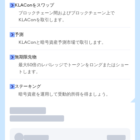
KLAConをスワップ
ブロックチェーン間およびブロックチェーン上で
KLAConを取引します。
予測
KLAConと暗号資産予測市場で取引します。
無期限先物
最大50倍のレバレッジでトークンをロングまたはショー
トします。
ステーキング
暗号資産を運用して受動的所得を得ましょう。
取引