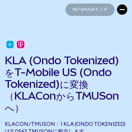
METAMASKを入手
METAMASKを入手
KLA (Ondo Tokenized)
をT-Mobile US (Ondo
Tokenized)に変換
（KLAConからTMUSon
へ）
KLACON/TMUSON：1 KLA (ONDO TOKENIZED)
は11.0562 TMUSONに相当します