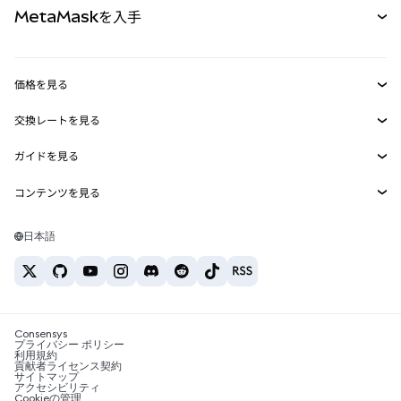
MetaMaskを入手
RWA
mUSD
新規
ダッシュボード
トランザクションシールド
収益化
Smart Accounts Kit
Agent Wallet
新規
価格を見る
埋め込みウォレット
Snaps
ビットコインの価格
交換レートを見る
MetaMask Connect
イーサリアムの価格
報酬
新規
BTC→USD
Solanaの価格
ガイドを見る
Snaps
セキュリティ
ETH→USD
BTCの購入
Shiba Inuの価格
USDT→INR
コンテンツを見る
Web3サービス
サポート
ETHの購入
Pepeの価格
ビットコインウォレット
BTC→USDT
SOLの購入
キャリア
Tetherの価格
Solanaウォレット
日本語
BTC→INR
PEPEの購入
お問い合わせ
USDCの価格
おすすめの暗号資産カード
ETH→USDT
USDTの購入
Chanlinkの価格
おすすめのモバイル暗号資産ウォレット
USDT→PHP
USDCの購入
Polymarketとは？
BTC→EUR
SHIBの購入
Consensys
税制関連ニュース
プライバシー ポリシー
利用規約
BNBの購入
貢献者ライセンス契約
暗号資産の購入方法は？
サイトマップ
アクセシビリティ
ビットコインを売るには？
Cookieの管理