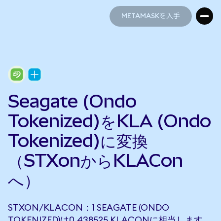
METAMASKを入手
METAMASKを入手
Seagate (Ondo
Tokenized)をKLA (Ondo
Tokenized)に変換
（STXonからKLACon
へ）
STXON/KLACON：1 SEAGATE (ONDO
TOKENIZED)は0.438525 KLACONに相当します