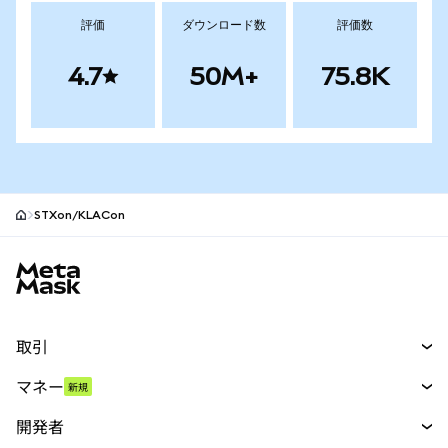
評価
ダウンロード数
評価数
4.7
50M+
75.8K
STXon/KLACon
MetaMaskサイトフッター
取引
スワップ
マネー
新規
予測
新規
購入
開発者
パーペチュアル
新規
カード
ドキュメントを表示