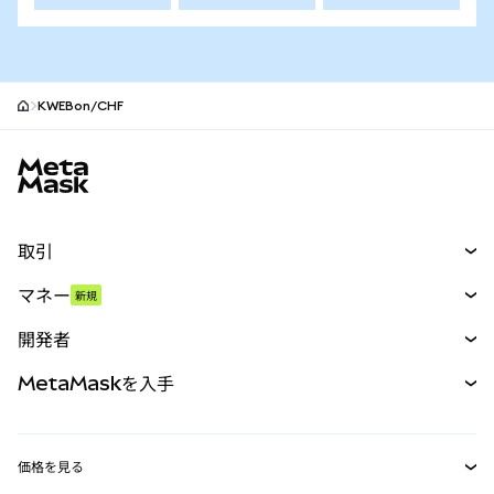
KWEBon/CHF
MetaMaskサイトフッター
取引
スワップ
マネー
新規
予測
新規
購入
開発者
パーペチュアル
新規
カード
ドキュメントを表示
MetaMaskを入手
RWA
mUSD
新規
ダッシュボード
トランザクションシールド
収益化
Smart Accounts Kit
Agent Wallet
新規
価格を見る
埋め込みウォレット
Snaps
ビットコインの価格