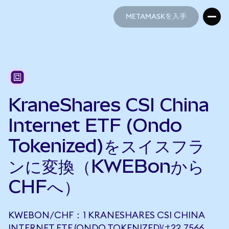
METAMASKを入手
METAMASKを入手
KraneShares CSI China
Internet ETF (Ondo
Tokenized)をスイスフラ
ンに変換（KWEBonから
CHFへ）
KWEBON/CHF：1 KRANESHARES CSI CHINA
INTERNET ETF (ONDO TOKENIZED)は22.7566