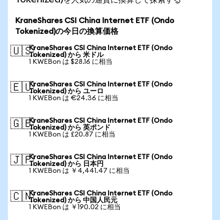
KraneShares CSI China Internet ETF (Ondo
Tokenized)の今日の換算価格
KraneShares CSI China Internet ETF (Ondo
🇺🇸
Tokenized) から 米ドル
1 KWEBon は $28.16 に相当
KraneShares CSI China Internet ETF (Ondo
🇪🇺
Tokenized) から ユーロ
1 KWEBon は €24.36 に相当
KraneShares CSI China Internet ETF (Ondo
🇬🇧
Tokenized) から 英ポンド
1 KWEBon は £20.87 に相当
KraneShares CSI China Internet ETF (Ondo
🇯🇵
Tokenized) から 日本円
1 KWEBon は ￥4,441.47 に相当
KraneShares CSI China Internet ETF (Ondo
🇨🇳
Tokenized) から 中国人民元
1 KWEBon は ￥190.02 に相当