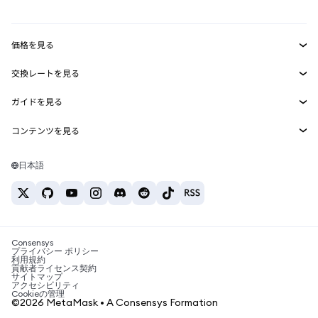
mUSD
新規
ダッシュボード
トランザクションシールド
収益化
Smart Accounts Kit
Agent Wallet
新規
価格を見る
埋め込みウォレット
Snaps
ビットコインの価格
交換レートを見る
MetaMask Connect
イーサリアムの価格
報酬
新規
BTC→USD
Solanaの価格
ガイドを見る
Snaps
セキュリティ
ETH→USD
BTCの購入
Shiba Inuの価格
USDT→INR
コンテンツを見る
Web3サービス
サポート
ETHの購入
Pepeの価格
ビットコインウォレット
BTC→USDT
SOLの購入
キャリア
Tetherの価格
Solanaウォレット
日本語
BTC→INR
PEPEの購入
お問い合わせ
USDCの価格
おすすめの暗号資産カード
ETH→USDT
USDTの購入
Chanlinkの価格
おすすめのモバイル暗号資産ウォレット
USDT→PHP
USDCの購入
Polymarketとは？
BTC→EUR
SHIBの購入
Consensys
税制関連ニュース
プライバシー ポリシー
利用規約
BNBの購入
貢献者ライセンス契約
暗号資産の購入方法は？
サイトマップ
アクセシビリティ
ビットコインを売るには？
Cookieの管理
©2026 MetaMask • A Consensys Formation