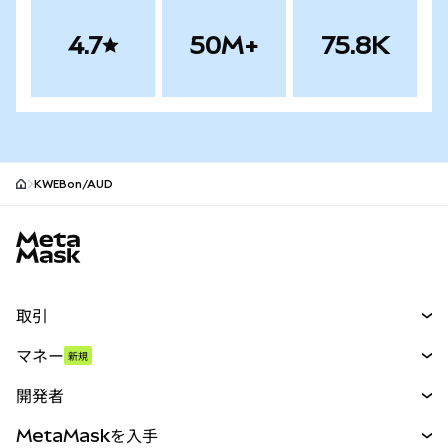
4.7
50M+
75.8K
KWEBon/AUD
MetaMaskサイトフッター
取引
スワップ
マネー
新規
予測
新規
購入
開発者
パーペチュアル
新規
カード
ドキュメントを表示
MetaMaskを入手
RWA