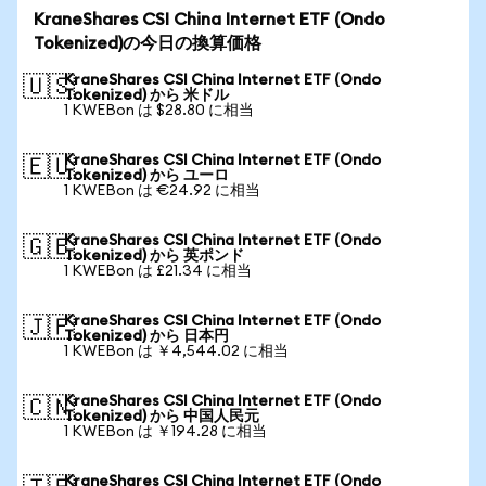
KraneShares CSI China Internet ETF (Ondo
Tokenized)の今日の換算価格
KraneShares CSI China Internet ETF (Ondo
🇺🇸
Tokenized) から 米ドル
1 KWEBon は $28.80 に相当
KraneShares CSI China Internet ETF (Ondo
🇪🇺
Tokenized) から ユーロ
1 KWEBon は €24.92 に相当
KraneShares CSI China Internet ETF (Ondo
🇬🇧
Tokenized) から 英ポンド
1 KWEBon は £21.34 に相当
KraneShares CSI China Internet ETF (Ondo
🇯🇵
Tokenized) から 日本円
1 KWEBon は ￥4,544.02 に相当
KraneShares CSI China Internet ETF (Ondo
🇨🇳
Tokenized) から 中国人民元
1 KWEBon は ￥194.28 に相当
KraneShares CSI China Internet ETF (Ondo