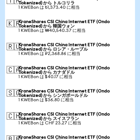
🇹🇷
Tokenized) から トルコリラ
1 KWEBon は ₺1,373.40 に相当
KraneShares CSI China Internet ETF (Ondo
🇰🇷
Tokenized) から 韓国ウォン
1 KWEBon は ₩40,540.37 に相当
KraneShares CSI China Internet ETF (Ondo
🇷🇺
Tokenized) から ロシア・ルーブル
1 KWEBon は ₽2,368.86 に相当
KraneShares CSI China Internet ETF (Ondo
🇨🇦
Tokenized) から カナダドル
1 KWEBon は $40.17 に相当
KraneShares CSI China Internet ETF (Ondo
🇸🇬
Tokenized) から シンガポールドル
1 KWEBon は $36.80 に相当
KraneShares CSI China Internet ETF (Ondo
🇨🇭
Tokenized) から スイスフラン
1 KWEBon は CHF 23.27 に相当
KraneShares CSI China Internet ETF (Ondo
🇧🇷