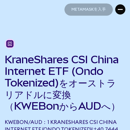
METAMASKを入手
METAMASKを入手
KraneShares CSI China
Internet ETF (Ondo
Tokenized)をオーストラ
リアドルに変換
（KWEBonからAUDへ）
KWEBON/AUD：1 KRANESHARES CSI CHINA
INTERNET ETF (ONDO TOKENIZED)は40.7444