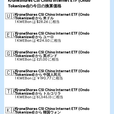
KraneShares CSI China Internet ETF (Ondo
Tokenized)の今日の換算価格
KraneShares CSI China Internet ETF (Ondo
🇺🇸
Tokenized) から 米ドル
1 KWEBon は $28.26 に相当
KraneShares CSI China Internet ETF (Ondo
🇪🇺
Tokenized) から ユーロ
1 KWEBon は €24.50 に相当
KraneShares CSI China Internet ETF (Ondo
🇬🇧
Tokenized) から 英ポンド
1 KWEBon は £21.00 に相当
KraneShares CSI China Internet ETF (Ondo
🇨🇳
Tokenized) から 中国人民元
1 KWEBon は ￥190.77 に相当
KraneShares CSI China Internet ETF (Ondo
🇹🇷
Tokenized) から トルコリラ
1 KWEBon は ₺1,345.13 に相当
KraneShares CSI China Internet ETF (Ondo
🇰🇷
Tokenized) から 韓国ウォン