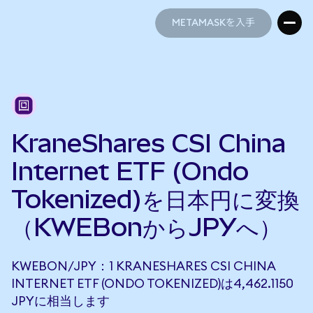
METAMASKを入手
METAMASKを入手
KraneShares CSI China
Internet ETF (Ondo
Tokenized)を日本円に変換
（KWEBonからJPYへ）
KWEBON/JPY：1 KRANESHARES CSI CHINA
INTERNET ETF (ONDO TOKENIZED)は4,462.1150
JPYに相当します