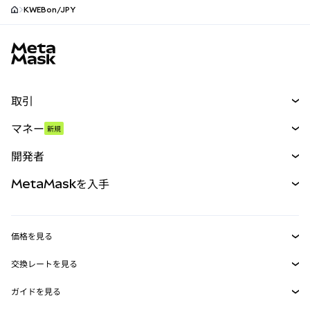
KWEBon/JPY
MetaMaskサイトフッター
取引
スワップ
マネー
新規
予測
新規
購入
開発者
パーペチュアル
新規
カード
ドキュメントを表示
MetaMaskを入手
RWA
mUSD
新規
ダッシュボード
トランザクションシールド
収益化
Smart Accounts Kit
Agent Wallet
新規
価格を見る
埋め込みウォレット
Snaps
ビットコインの価格
交換レートを見る
MetaMask Connect
イーサリアムの価格
報酬
新規
BTC→USD
Solanaの価格
ガイドを見る
Snaps
セキュリティ
ETH→USD
BTCの購入