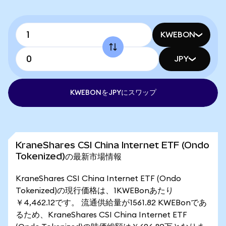
KWEBON
JPY
KWEBONをJPYにスワップ
KraneShares CSI China Internet ETF (Ondo
Tokenized)の最新市場情報
KraneShares CSI China Internet ETF (Ondo
Tokenized)の現行価格は、1KWEBonあたり
￥4,462.12です。 流通供給量が1561.82 KWEBonであ
るため、KraneShares CSI China Internet ETF