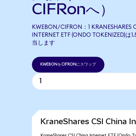
CIFRonへ）
KWEBON/CIFRON：1 KRANESHARES C
INTERNET ETF (ONDO TOKENIZED)は1
当します
KWEBONをCIFRONにスワップ
KraneShares CSI China 
KraneShares CSI China Internet ETF