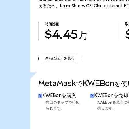
あるため、KraneShares CSI China Intern
時価総額
取
$4.45万
さらに統計を見る
さらに統計を見る
MetaMaskでKWEBonを
KWEBonを購入
KWEBonを売却
数回のタップで始め
KWEBonを現金に
られます。
換します。