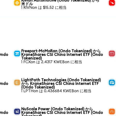
Rivian Automotive (Ondo Tokenized) から
米ドル
1 RIVNon は $15.52 に相当
Freeport-McMoRan (Ondo Tokenized) から
Ondo
KraneShares CSI China Internet ETF (Ondo
Tokenized)
1 FCXon は 2.4317 KWEBon に相当
LightPath Technologies (Ondo Tokenized)
Ondo
から KraneShares CSI China Internet ETF
(Ondo Tokenized)
1 LPTHon は 0.436684 KWEBon に相当
NuScale Power (Ondo Tokenized) から
Ondo
KraneShares CSI China Internet ETF (Ondo