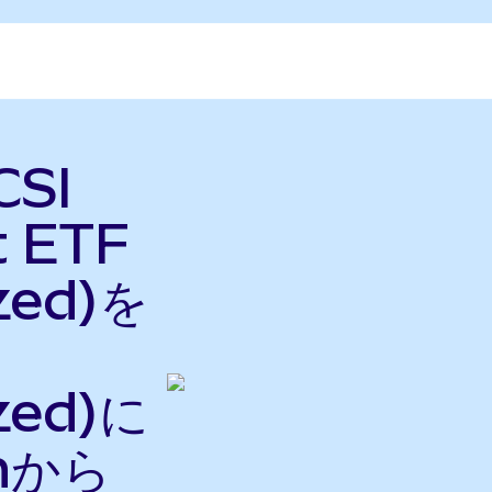
CSI
t ETF
zed)を
zed)に
nから