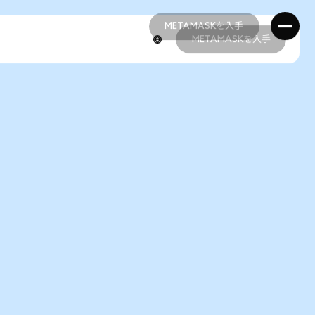
METAMASKを入手
METAMASKを入手
METAMASKを入手
METAMASKを入手