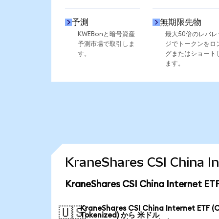
予測
無期限先物
KWEBonと暗号資産
最大50倍のレバレ
予測市場で取引しま
ジでトークンをロ
す。
グまたはショート
ます。
KraneShares CSI Chin
KraneShares CSI China Interne
KraneShares CSI China Internet ETF (
🇺🇸
Tokenized) から 米ドル