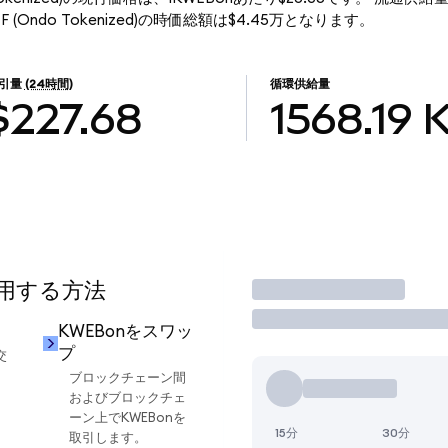
et ETF (Ondo Tokenized)の時価総額は$4.45万となります。
引量
(24時間)
循環供給量
$227.68
1568.19
使用する方法
取引
KWEBonをスワッ
プ
交
ブロックチェーン間
およびブロックチェ
ーン上でKWEBonを
15分
30分
取引します。