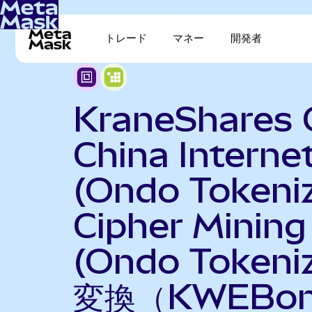
トレード
マネー
開発者
KraneShares 
China Interne
(Ondo Tokeni
Cipher Mining
(Ondo Tokeni
変換（KWEBo