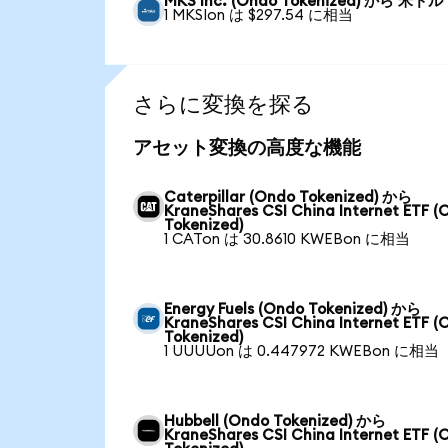
MKS Inc. (Ondo Tokenized) から 米ドル
1 MKSIon は $297.54 に相当
さらに変換を探る
アセット変換の高度な機能
Caterpillar (Ondo Tokenized) から
KraneShares CSI China Internet ETF (
Tokenized)
1 CATon は 30.8610 KWEBon に相当
Energy Fuels (Ondo Tokenized) から
KraneShares CSI China Internet ETF (
Tokenized)
1 UUUUon は 0.447972 KWEBon に相当
Hubbell (Ondo Tokenized) から
KraneShares CSI China Internet ETF (