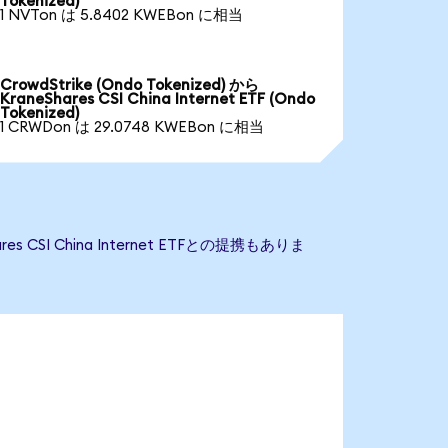
Tokenized)
1 NVTon は 5.8402 KWEBon に相当
CrowdStrike (Ondo Tokenized) から
KraneShares CSI China Internet ETF (Ondo
Tokenized)
1 CRWDon は 29.0748 KWEBon に相当
 CSI China Internet ETFとの提携もありま