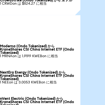
CrowdStrike (Ondo Tokenized) から 米ドル
1 CRWDon は $824.27 に相当
Moderna (Ondo Tokenized) から
KraneShares CSI China Internet ETF (Ondo
Tokenized)
1 MRNAon は 1.9199 KWEBon に相当
NextEra Energy (Ondo Tokenized) から
KraneShares CSI China Internet ETF (Ondo
Tokenized)
1 NEEon は 3.0053 KWEBon に相当
nVent Electric (Ondo Tokenized) から
KraneShares CSI China Internet ETF (Ondo