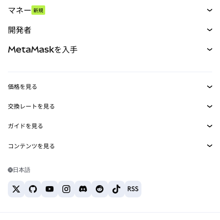
スワップ
マネー
新規
予測
新規
購入
開発者
パーペチュアル
新規
カード
ドキュメントを表示
MetaMaskを入手
RWA
mUSD
新規
ダッシュボード
トランザクションシールド
収益化
Smart Accounts Kit
Agent Wallet
新規
価格を見る
埋め込みウォレット
Snaps
ビットコインの価格
交換レートを見る
MetaMask Connect
イーサリアムの価格
報酬
新規
BTC→USD
Solanaの価格
ガイドを見る
Snaps
セキュリティ
ETH→USD
BTCの購入
Shiba Inuの価格
USDT→INR
コンテンツを見る
Web3サービス
サポート
ETHの購入
Pepeの価格
ビットコインウォレット
BTC→USDT
SOLの購入
キャリア
Tetherの価格
Solanaウォレット
日本語
BTC→INR
PEPEの購入
お問い合わせ
USDCの価格
おすすめの暗号資産カード
ETH→USDT
USDTの購入
Chanlinkの価格
おすすめのモバイル暗号資産ウォレット
USDT→PHP
USDCの購入
Polymarketとは？
BTC→EUR