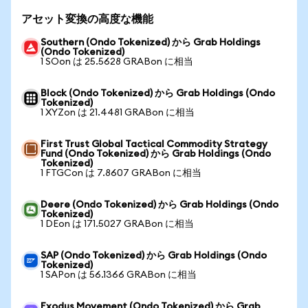
アセット変換の高度な機能
Southern (Ondo Tokenized) から Grab Holdings
(Ondo Tokenized)
1 SOon は 25.5628 GRABon に相当
Block (Ondo Tokenized) から Grab Holdings (Ondo
Tokenized)
1 XYZon は 21.4481 GRABon に相当
First Trust Global Tactical Commodity Strategy
Fund (Ondo Tokenized) から Grab Holdings (Ondo
Tokenized)
1 FTGCon は 7.8607 GRABon に相当
Deere (Ondo Tokenized) から Grab Holdings (Ondo
Tokenized)
1 DEon は 171.5027 GRABon に相当
SAP (Ondo Tokenized) から Grab Holdings (Ondo
Tokenized)
1 SAPon は 56.1366 GRABon に相当
Exodus Movement (Ondo Tokenized) から Grab