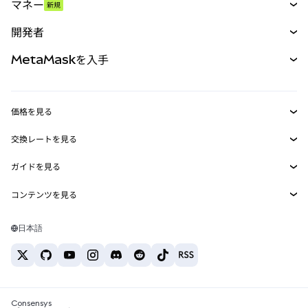
マネー
新規
予測
新規
購入
開発者
パーペチュアル
新規
カード
ドキュメントを表示
MetaMaskを入手
RWA
mUSD
新規
ダッシュボード
トランザクションシールド
収益化
Smart Accounts Kit
Agent Wallet
新規
価格を見る
埋め込みウォレット
Snaps
ビットコインの価格
交換レートを見る
MetaMask Connect
イーサリアムの価格
報酬
新規
BTC→USD
Solanaの価格
ガイドを見る
Snaps
セキュリティ
ETH→USD
BTCの購入
Shiba Inuの価格
USDT→INR
コンテンツを見る
Web3サービス
サポート
ETHの購入
Pepeの価格
ビットコインウォレット
BTC→USDT
SOLの購入
キャリア
Tetherの価格
Solanaウォレット
日本語
BTC→INR
PEPEの購入
お問い合わせ
USDCの価格
おすすめの暗号資産カード
ETH→USDT
USDTの購入
Chanlinkの価格
おすすめのモバイル暗号資産ウォレット
USDT→PHP
USDCの購入
Polymarketとは？
BTC→EUR
SHIBの購入
Consensys