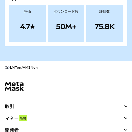
評価
ダウンロード数
評価数
4.7
50M+
75.8K
LMTon/AMZNon
MetaMaskサイトフッター
取引
スワップ
マネー
新規
予測
新規
購入
開発者