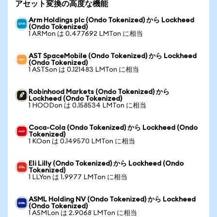
アセット変換の高度な機能
Arm Holdings plc (Ondo Tokenized) から Lockheed
(Ondo Tokenized)
1 ARMon は 0.477692 LMTon に相当
AST SpaceMobile (Ondo Tokenized) から Lockheed
(Ondo Tokenized)
1 ASTSon は 0.121483 LMTon に相当
Robinhood Markets (Ondo Tokenized) から
Lockheed (Ondo Tokenized)
1 HOODon は 0.158534 LMTon に相当
Coca-Cola (Ondo Tokenized) から Lockheed (Ondo
Tokenized)
1 KOon は 0.149570 LMTon に相当
Eli Lilly (Ondo Tokenized) から Lockheed (Ondo
Tokenized)
1 LLYon は 1.9977 LMTon に相当
ASML Holding NV (Ondo Tokenized) から Lockheed
(Ondo Tokenized)
1 ASMLon は 2.9068 LMTon に相当