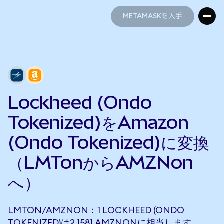
METAMASKを入手
METAMASKを入手
Lockheed (Ondo
Tokenized)をAmazon
(Ondo Tokenized)に変換
（LMTonからAMZNon
へ）
LMTON/AMZNON：1 LOCKHEED (ONDO
TOKENIZED)は2.1581 AMZNONに相当します