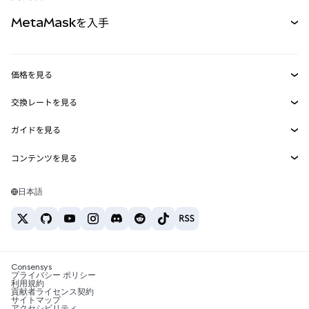
パーペチュアル
新規
カード
ドキュメントを表示
MetaMaskを入手
RWA
mUSD
新規
ダッシュボード
トランザクションシールド
収益化
Smart Accounts Kit
Agent Wallet
新規
価格を見る
埋め込みウォレット
Snaps
ビットコインの価格
交換レートを見る
MetaMask Connect
イーサリアムの価格
報酬
新規
BTC→USD
Solanaの価格
ガイドを見る
Snaps
セキュリティ
ETH→USD
BTCの購入
Shiba Inuの価格
USDT→INR
コンテンツを見る
Web3サービス
サポート
ETHの購入
Pepeの価格
ビットコインウォレット
BTC→USDT
SOLの購入
キャリア
Tetherの価格
Solanaウォレット
日本語
BTC→INR
PEPEの購入
お問い合わせ
USDCの価格
おすすめの暗号資産カード
ETH→USDT
USDTの購入
Chanlinkの価格
おすすめのモバイル暗号資産ウォレット
USDT→PHP
USDCの購入
Polymarketとは？
BTC→EUR
SHIBの購入
Consensys
税制関連ニュース
プライバシー ポリシー
利用規約
BNBの購入
貢献者ライセンス契約
暗号資産の購入方法は？
サイトマップ
アクセシビリティ