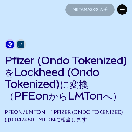
METAMASKを入手
METAMASKを入手
Pfizer (Ondo Tokenized)
をLockheed (Ondo
Tokenized)に変換
（PFEonからLMTonへ）
PFEON/LMTON：1 PFIZER (ONDO TOKENIZED)
は0.047450 LMTONに相当します