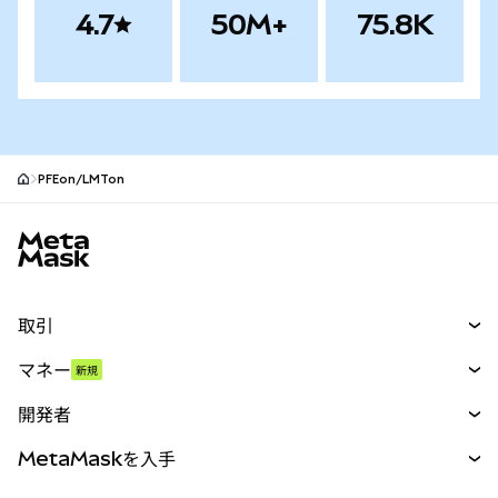
4.7
50M+
75.8K
PFEon/LMTon
MetaMaskサイトフッター
取引
スワップ
マネー
新規
予測
新規
購入
開発者
パーペチュアル
新規
カード
ドキュメントを表示
MetaMaskを入手
RWA
mUSD
新規
ダッシュボード
トランザクションシールド