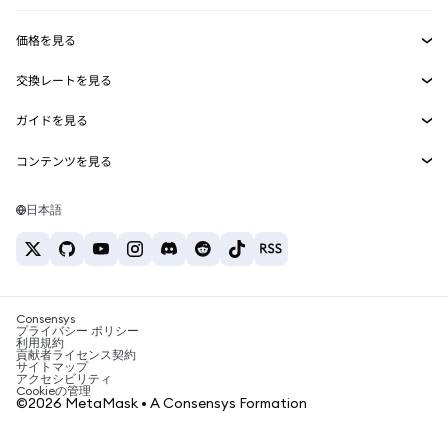
収益化
Smart Accounts Kit
Agent Wallet
新規
価格を見る
埋め込みウォレット
Snaps
ビットコインの価格
交換レートを見る
MetaMask Connect
イーサリアムの価格
報酬
新規
BTC→USD
Solanaの価格
ガイドを見る
Snaps
セキュリティ
ETH→USD
BTCの購入
Shiba Inuの価格
USDT→INR
コンテンツを見る
Web3サービス
サポート
ETHの購入
Pepeの価格
ビットコインウォレット
BTC→USDT
SOLの購入
キャリア
Tetherの価格
Solanaウォレット
日本語
BTC→INR
PEPEの購入
お問い合わせ
USDCの価格
おすすめの暗号資産カード
ETH→USDT
USDTの購入
Chanlinkの価格
おすすめのモバイル暗号資産ウォレット
USDT→PHP
USDCの購入
Polymarketとは？
BTC→EUR
SHIBの購入
Consensys
税制関連ニュース
プライバシー ポリシー
利用規約
BNBの購入
貢献者ライセンス契約
暗号資産の購入方法は？
サイトマップ
アクセシビリティ
ビットコインを売るには？
Cookieの管理
©2026 MetaMask • A Consensys Formation