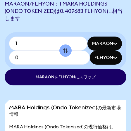
MARAON/FLHYON：1 MARA HOLDINGS
(ONDO TOKENIZED)は0.409683 FLHYONに相当
します
MARAON
FLHYON
MARAONをFLHYONにスワップ
MARA Holdings (Ondo Tokenized)の最新市場
情報
MARA Holdings (Ondo Tokenized)の現行価格は、