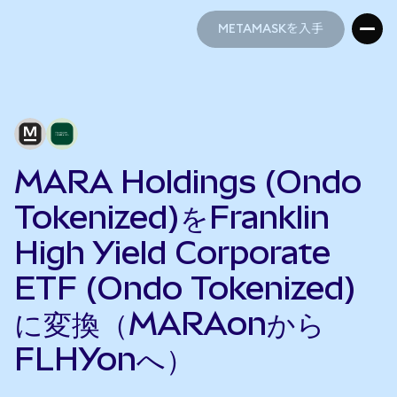
METAMASKを入手
METAMASKを入手
MARA Holdings (Ondo
Tokenized)をFranklin
High Yield Corporate
ETF (Ondo Tokenized)
に変換（MARAonから
FLHYonへ）