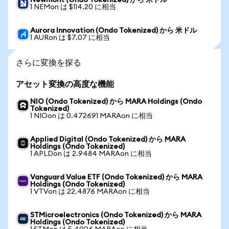
Newmont (Ondo Tokenized) から 米ドル
1 NEMon は $114.20 に相当
Aurora Innovation (Ondo Tokenized) から 米ドル
1 AURon は $7.07 に相当
さらに変換を探る
アセット変換の高度な機能
NIO (Ondo Tokenized) から MARA Holdings (Ondo
Tokenized)
1 NIOon は 0.472691 MARAon に相当
Applied Digital (Ondo Tokenized) から MARA
Holdings (Ondo Tokenized)
1 APLDon は 2.9484 MARAon に相当
Vanguard Value ETF (Ondo Tokenized) から MARA
Holdings (Ondo Tokenized)
1 VTVon は 22.4876 MARAon に相当
STMicroelectronics (Ondo Tokenized) から MARA
Holdings (Ondo Tokenized)