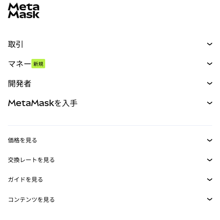
取引
スワップ
マネー
新規
予測
新規
購入
開発者
パーペチュアル
新規
カード
ドキュメントを表示
MetaMaskを入手
RWA
mUSD
新規
ダッシュボード
トランザクションシールド
収益化
Smart Accounts Kit
Agent Wallet
新規
価格を見る
埋め込みウォレット
Snaps
ビットコインの価格
交換レートを見る
MetaMask Connect
イーサリアムの価格
報酬
新規
BTC→USD
Solanaの価格
ガイドを見る
Snaps
セキュリティ
ETH→USD
BTCの購入
Shiba Inuの価格
USDT→INR
コンテンツを見る
Web3サービス
サポート
ETHの購入
Pepeの価格
ビットコインウォレット
BTC→USDT
SOLの購入
キャリア