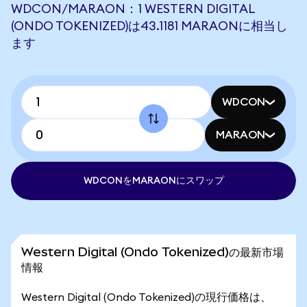
WDCON/MARAON：1 WESTERN DIGITAL
(ONDO TOKENIZED)は43.1181 MARAONに相当し
ます
WDCON
MARAON
WDCONをMARAONにスワップ
Western Digital (Ondo Tokenized)の最新市場
情報
Western Digital (Ondo Tokenized)の現行価格は、