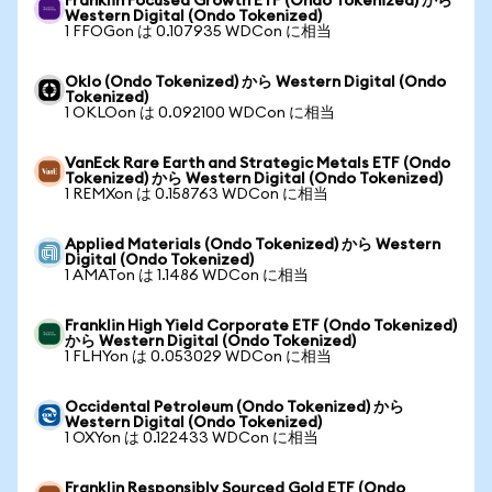
Franklin Focused Growth ETF (Ondo Tokenized) から
Western Digital (Ondo Tokenized)
1 FFOGon は 0.107935 WDCon に相当
Oklo (Ondo Tokenized) から Western Digital (Ondo
Tokenized)
1 OKLOon は 0.092100 WDCon に相当
VanEck Rare Earth and Strategic Metals ETF (Ondo
Tokenized) から Western Digital (Ondo Tokenized)
1 REMXon は 0.158763 WDCon に相当
Applied Materials (Ondo Tokenized) から Western
Digital (Ondo Tokenized)
1 AMATon は 1.1486 WDCon に相当
Franklin High Yield Corporate ETF (Ondo Tokenized)
から Western Digital (Ondo Tokenized)
1 FLHYon は 0.053029 WDCon に相当
Occidental Petroleum (Ondo Tokenized) から
Western Digital (Ondo Tokenized)
1 OXYon は 0.122433 WDCon に相当
Franklin Responsibly Sourced Gold ETF (Ondo