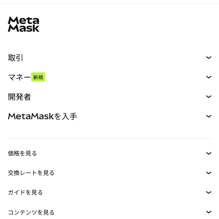
MetaMaskサイトフッター
取引
スワップ
マネー
新規
予測
新規
購入
開発者
パーペチュアル
新規
カード
ドキュメントを表示
MetaMaskを入手
RWA
mUSD
新規
ダッシュボード
トランザクションシールド
収益化
Smart Accounts Kit
Agent Wallet
新規
価格を見る
埋め込みウォレット
Snaps
ビットコインの価格
交換レートを見る
MetaMask Connect
イーサリアムの価格
報酬
新規
BTC→USD
Solanaの価格
ガイドを見る
Snaps
セキュリティ
ETH→USD
BTCの購入
Shiba Inuの価格
USDT→INR
コンテンツを見る
Web3サービス
サポート
ETHの購入