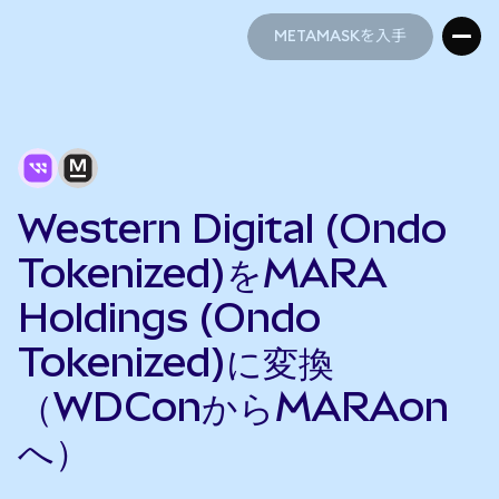
METAMASKを入手
METAMASKを入手
Western Digital (Ondo
Tokenized)をMARA
Holdings (Ondo
Tokenized)に変換
（WDConからMARAon
へ）