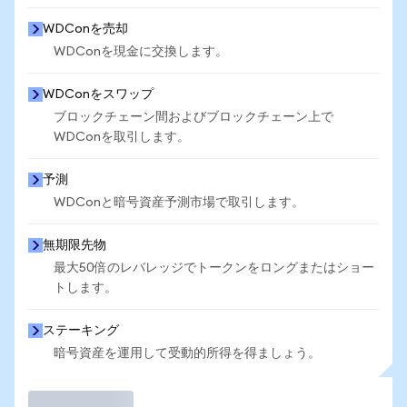
WDConを売却
WDConを現金に交換します。
WDConをスワップ
ブロックチェーン間およびブロックチェーン上で
WDConを取引します。
予測
WDConと暗号資産予測市場で取引します。
無期限先物
最大50倍のレバレッジでトークンをロングまたはショー
トします。
ステーキング
暗号資産を運用して受動的所得を得ましょう。
取引