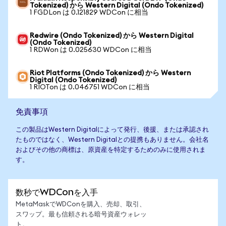
Tokenized) から Western Digital (Ondo Tokenized)
1 FGDLon は 0.121829 WDCon に相当
Redwire (Ondo Tokenized) から Western Digital
(Ondo Tokenized)
1 RDWon は 0.025630 WDCon に相当
Riot Platforms (Ondo Tokenized) から Western
Digital (Ondo Tokenized)
1 RIOTon は 0.046751 WDCon に相当
免責事項
この製品はWestern Digitalによって発行、後援、または承認され
たものではなく、Western Digitalとの提携もありません。会社名
およびその他の商標は、原資産を特定するためのみに使用されま
す。
数秒でWDConを入手
MetaMaskでWDConを購入、売却、取引、
スワップ。最も信頼される暗号資産ウォレッ
ト。