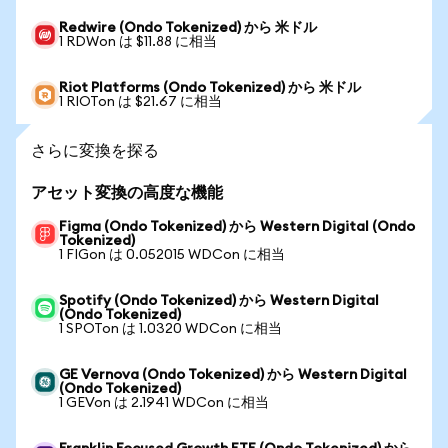
Redwire (Ondo Tokenized) から 米ドル
1 RDWon は $11.88 に相当
Riot Platforms (Ondo Tokenized) から 米ドル
1 RIOTon は $21.67 に相当
さらに変換を探る
アセット変換の高度な機能
Figma (Ondo Tokenized) から Western Digital (Ondo
Tokenized)
1 FIGon は 0.052015 WDCon に相当
Spotify (Ondo Tokenized) から Western Digital
(Ondo Tokenized)
1 SPOTon は 1.0320 WDCon に相当
GE Vernova (Ondo Tokenized) から Western Digital
(Ondo Tokenized)
1 GEVon は 2.1941 WDCon に相当