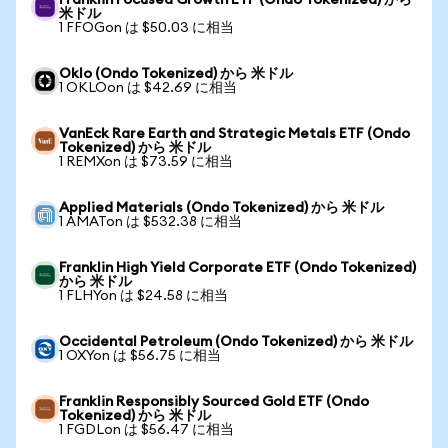
Franklin Focused Growth ETF (Ondo Tokenized) から
米ドル
1 FFOGon は $50.03 に相当
Oklo (Ondo Tokenized) から 米ドル
1 OKLOon は $42.69 に相当
VanEck Rare Earth and Strategic Metals ETF (Ondo
Tokenized) から 米ドル
1 REMXon は $73.59 に相当
Applied Materials (Ondo Tokenized) から 米ドル
1 AMATon は $532.38 に相当
Franklin High Yield Corporate ETF (Ondo Tokenized)
から 米ドル
1 FLHYon は $24.58 に相当
Occidental Petroleum (Ondo Tokenized) から 米ドル
1 OXYon は $56.75 に相当
Franklin Responsibly Sourced Gold ETF (Ondo
Tokenized) から 米ドル
1 FGDLon は $56.47 に相当