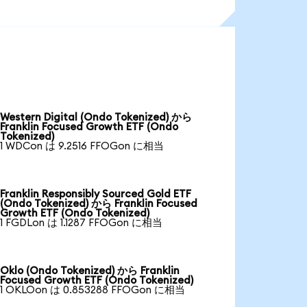
Western Digital (Ondo Tokenized) から
Franklin Focused Growth ETF (Ondo
Tokenized)
1 WDCon は 9.2516 FFOGon に相当
Franklin Responsibly Sourced Gold ETF
(Ondo Tokenized) から Franklin Focused
Growth ETF (Ondo Tokenized)
1 FGDLon は 1.1287 FFOGon に相当
Oklo (Ondo Tokenized) から Franklin
Focused Growth ETF (Ondo Tokenized)
1 OKLOon は 0.853288 FFOGon に相当