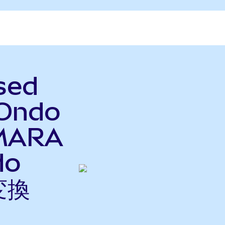
sed
(Ondo
をMARA
do
変換
ら