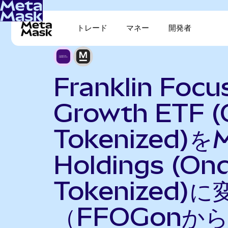
トレード
マネー
開発者
Franklin Focu
Growth ETF 
Tokenized)
Holdings (On
Tokenized)に
（FFOGonか