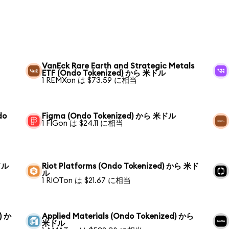
VanEck Rare Earth and Strategic Metals
ETF (Ondo Tokenized) から 米ドル
1 REMXon は $73.59 に相当
do
Figma (Ondo Tokenized) から 米ドル
1 FIGon は $24.11 に相当
ドル
Riot Platforms (Ondo Tokenized) から 米ド
ル
1 RIOTon は $21.67 に相当
) か
Applied Materials (Ondo Tokenized) から
米ドル