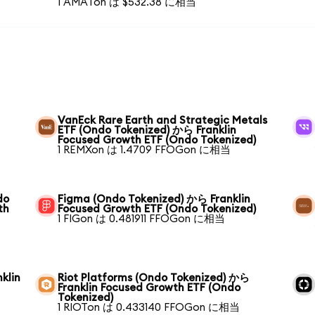
1 AMATon は $532.38 に相当
VanEck Rare Earth and Strategic Metals
ETF (Ondo Tokenized) から Franklin
Focused Growth ETF (Ondo Tokenized)
1 REMXon は 1.4709 FFOGon に相当
do
Figma (Ondo Tokenized) から Franklin
th
Focused Growth ETF (Ondo Tokenized)
1 FIGon は 0.481911 FFOGon に相当
klin
Riot Platforms (Ondo Tokenized) から
Franklin Focused Growth ETF (Ondo
Tokenized)
1 RIOTon は 0.433140 FFOGon に相当