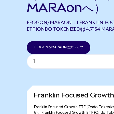
MARAonへ）
FFOGON/MARAON：1 FRANKLIN FO
ETF (ONDO TOKENIZED)は4.7154
FFOGONをMARAONにスワップ
Franklin Focused Grow
Franklin Focused Growth ETF (Ond
め、Franklin Focused Growth ETF (Ond