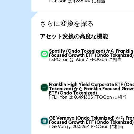
1 CEGon は $265.44 に相当
さらに変換を探る
アセット変換の高度な機能
Spotify (Ondo Tokenized) から Franklin
Focused Growth ETF (Ondo Tokenized)
1 SPOTon は 9.5617 FFOGon に相当
Franklin High Yield Corporate ETF (On
Tokenized) から Franklin Focused Grow
ETF (Ondo Tokenized)
1 FLHYon は 0.491305 FFOGon に相当
GE Vernova (Ondo Tokenized) から Fran
Focused Growth ETF (Ondo Tokenized)
1 GEVon は 20.3284 FFOGon に相当