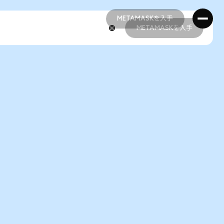
METAMASKを入手
METAMASKを入手
METAMASKを入手
METAMASKを入手