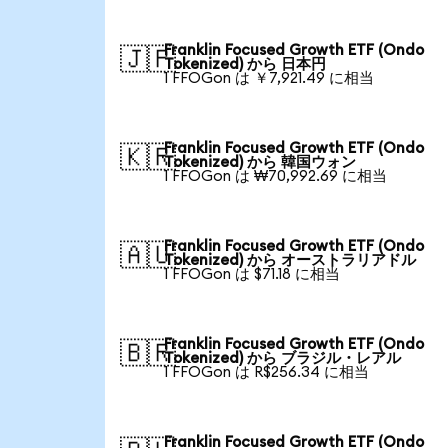
Franklin Focused Growth ETF (Ondo
🇯🇵
Tokenized) から 日本円
1 FFOGon は ￥7,921.49 に相当
Franklin Focused Growth ETF (Ondo
🇰🇷
Tokenized) から 韓国ウォン
1 FFOGon は ₩70,992.69 に相当
Franklin Focused Growth ETF (Ondo
🇦🇺
Tokenized) から オーストラリアドル
1 FFOGon は $71.18 に相当
Franklin Focused Growth ETF (Ondo
🇧🇷
Tokenized) から ブラジル・レアル
1 FFOGon は R$256.34 に相当
Franklin Focused Growth ETF (Ondo