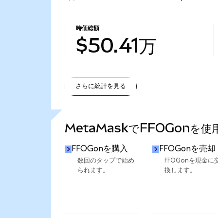
時価総額
$50.41万
さらに統計を見る
さらに統計を見る
MetaMaskでFFOGonを
FFOGonを購入
FFOGonを売却
数回のタップで始め
FFOGonを現金に
られます。
換します。