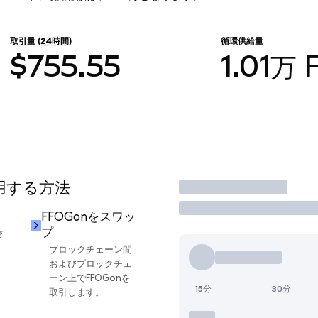
取引量
(24時間)
循環供給量
$755.55
1.01万
使用する方法
取引
FFOGonをスワッ
プ
交
ブロックチェーン間
およびブロックチェ
ーン上でFFOGonを
15分
30分
取引します。