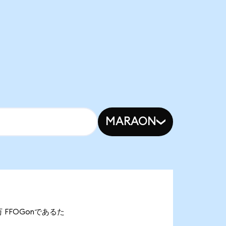
MARAON
01万 FFOGonであるた