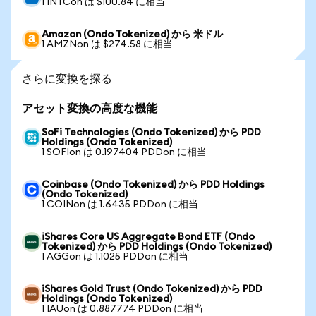
1 INTCon は $100.84 に相当
Amazon (Ondo Tokenized) から 米ドル
1 AMZNon は $274.58 に相当
さらに変換を探る
アセット変換の高度な機能
SoFi Technologies (Ondo Tokenized) から PDD
Holdings (Ondo Tokenized)
1 SOFIon は 0.197404 PDDon に相当
Coinbase (Ondo Tokenized) から PDD Holdings
(Ondo Tokenized)
1 COINon は 1.6435 PDDon に相当
iShares Core US Aggregate Bond ETF (Ondo
Tokenized) から PDD Holdings (Ondo Tokenized)
1 AGGon は 1.1025 PDDon に相当
iShares Gold Trust (Ondo Tokenized) から PDD
Holdings (Ondo Tokenized)
1 IAUon は 0.887774 PDDon に相当