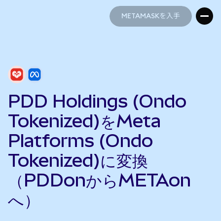
METAMASKを入手
METAMASKを入手
PDD Holdings (Ondo
Tokenized)をMeta
Platforms (Ondo
Tokenized)に変換
（PDDonからMETAon
へ）