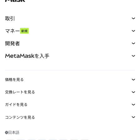
取引
スワップ
マネー
新規
予測
新規
購入
開発者
パーペチュアル
新規
カード
ドキュメントを表示
MetaMaskを入手
RWA
mUSD
新規
ダッシュボード
トランザクションシールド
収益化
Smart Accounts Kit
Agent Wallet
新規
価格を見る
埋め込みウォレット
Snaps
ビットコインの価格
交換レートを見る
MetaMask Connect
イーサリアムの価格
報酬
新規
BTC→USD
Solanaの価格
ガイドを見る
Snaps
セキュリティ
ETH→USD
BTCの購入
Shiba Inuの価格
USDT→INR
コンテンツを見る
Web3サービス
サポート
ETHの購入
Pepeの価格
ビットコインウォレット
BTC→USDT
SOLの購入
キャリア
Tetherの価格
Solanaウォレット
日本語
BTC→INR
PEPEの購入