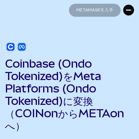
METAMASKを入手
METAMASKを入手
Coinbase (Ondo
Tokenized)をMeta
Platforms (Ondo
Tokenized)に変換
（COINonからMETAon
へ）