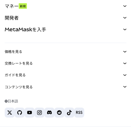
スワップ
マネー
新規
予測
新規
購入
開発者
パーペチュアル
新規
カード
ドキュメントを表示
MetaMaskを入手
RWA
mUSD
新規
ダッシュボード
トランザクションシールド
収益化
Smart Accounts Kit
Agent Wallet
新規
価格を見る
埋め込みウォレット
Snaps
ビットコインの価格
交換レートを見る
MetaMask Connect
イーサリアムの価格
報酬
新規
BTC→USD
Solanaの価格
ガイドを見る
Snaps
セキュリティ
ETH→USD
BTCの購入
Shiba Inuの価格
USDT→INR
コンテンツを見る
Web3サービス
サポート
ETHの購入
Pepeの価格
ビットコインウォレット
BTC→USDT
SOLの購入
キャリア
Tetherの価格
Solanaウォレット
日本語
BTC→INR
PEPEの購入
お問い合わせ
USDCの価格
おすすめの暗号資産カード
ETH→USDT
USDTの購入
Chanlinkの価格
おすすめのモバイル暗号資産ウォレット
USDT→PHP
USDCの購入
Polymarketとは？
BTC→EUR