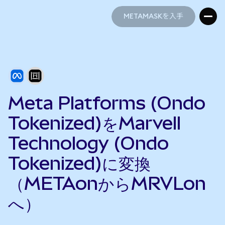
METAMASKを入手
METAMASKを入手
Meta Platforms (Ondo
Tokenized)をMarvell
Technology (Ondo
Tokenized)に変換
（METAonからMRVLon
へ）