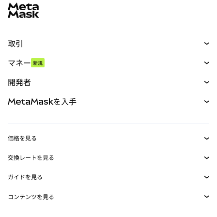
取引
スワップ
マネー
新規
予測
新規
購入
開発者
パーペチュアル
新規
カード
ドキュメントを表示
MetaMaskを入手
RWA
mUSD
新規
ダッシュボード
トランザクションシールド
収益化
Smart Accounts Kit
Agent Wallet
新規
価格を見る
埋め込みウォレット
Snaps
ビットコインの価格
交換レートを見る
MetaMask Connect
イーサリアムの価格
報酬
新規
BTC→USD
Solanaの価格
ガイドを見る
Snaps
セキュリティ
ETH→USD
BTCの購入
Shiba Inuの価格
USDT→INR
コンテンツを見る
Web3サービス
サポート
ETHの購入
Pepeの価格
ビットコインウォレット
BTC→USDT
SOLの購入
キャリア