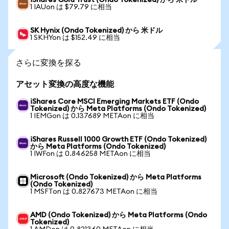
iShares Gold Trust (Ondo Tokenized) から 米ドル
1 IAUon は $79.79 に相当
SK Hynix (Ondo Tokenized) から 米ドル
1 SKHYon は $152.49 に相当
さらに変換を探る
アセット変換の高度な機能
iShares Core MSCI Emerging Markets ETF (Ondo
Tokenized) から Meta Platforms (Ondo Tokenized)
1 IEMGon は 0.137689 METAon に相当
iShares Russell 1000 Growth ETF (Ondo Tokenized)
から Meta Platforms (Ondo Tokenized)
1 IWFon は 0.846258 METAon に相当
Microsoft (Ondo Tokenized) から Meta Platforms
(Ondo Tokenized)
1 MSFTon は 0.827673 METAon に相当
AMD (Ondo Tokenized) から Meta Platforms (Ondo
Tokenized)