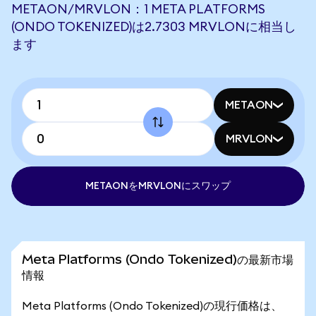
METAON/MRVLON：1 META PLATFORMS
(ONDO TOKENIZED)は2.7303 MRVLONに相当し
ます
METAON
MRVLON
METAONをMRVLONにスワップ
Meta Platforms (Ondo Tokenized)の最新市場
情報
Meta Platforms (Ondo Tokenized)の現行価格は、