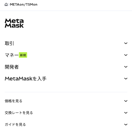
METAon/TSMon
MetaMaskサイトフッター
取引
スワップ
マネー
新規
予測
新規
購入
開発者
パーペチュアル
新規
カード
ドキュメントを表示
MetaMaskを入手
RWA
mUSD
新規
ダッシュボード
トランザクションシールド
収益化
Smart Accounts Kit
Agent Wallet
新規
価格を見る
埋め込みウォレット
Snaps
ビットコインの価格
交換レートを見る
MetaMask Connect
イーサリアムの価格
報酬
新規
BTC→USD
Solanaの価格
ガイドを見る
Snaps
セキュリティ
ETH→USD
BTCの購入