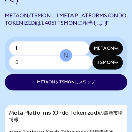
METAON/TSMON：1 META PLATFORMS (ONDO
TOKENIZED)は1.4051 TSMONに相当します
METAON
TSMON
METAONをTSMONにスワップ
Meta Platforms (Ondo Tokenized)の最新市場
情報