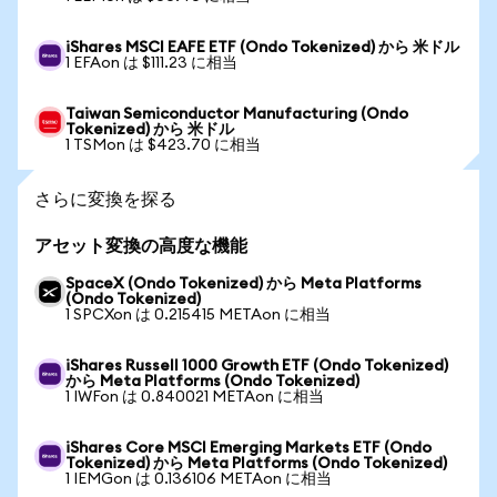
iShares MSCI EAFE ETF (Ondo Tokenized) から 米ドル
1 EFAon は $111.23 に相当
Taiwan Semiconductor Manufacturing (Ondo
Tokenized) から 米ドル
1 TSMon は $423.70 に相当
さらに変換を探る
アセット変換の高度な機能
SpaceX (Ondo Tokenized) から Meta Platforms
(Ondo Tokenized)
1 SPCXon は 0.215415 METAon に相当
iShares Russell 1000 Growth ETF (Ondo Tokenized)
から Meta Platforms (Ondo Tokenized)
1 IWFon は 0.840021 METAon に相当
iShares Core MSCI Emerging Markets ETF (Ondo
Tokenized) から Meta Platforms (Ondo Tokenized)
1 IEMGon は 0.136106 METAon に相当