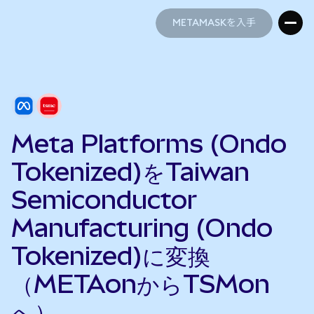
METAMASKを入手
METAMASKを入手
Meta Platforms (Ondo
Tokenized)をTaiwan
Semiconductor
Manufacturing (Ondo
Tokenized)に変換
（METAonからTSMon
へ）