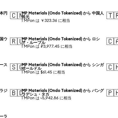
 日本円
MP Materials (Ondo Tokenized) から 中国人
🇨🇳
🇹
民元
1 MPon は ￥323.36 に相当
 韓国ウ
MP Materials (Ondo Tokenized) から ロシ
🇷🇺
🇨
ア・ルーブル
1 MPon は ₽3,977.45 に相当
 オース
MP Materials (Ondo Tokenized) から シンガ
🇸🇬
🇨
ポールドル
1 MPon は $61.45 に相当
 ブラジ
MP Materials (Ondo Tokenized) から バング
🇧🇩
🇵
ラデシュ・タカ
1 MPon は ৳5,942.86 に相当
 ポーラ