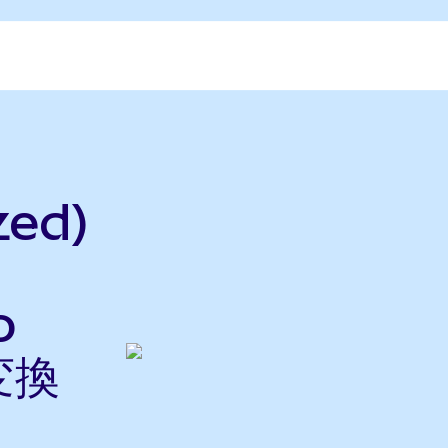
zed)
o
変換