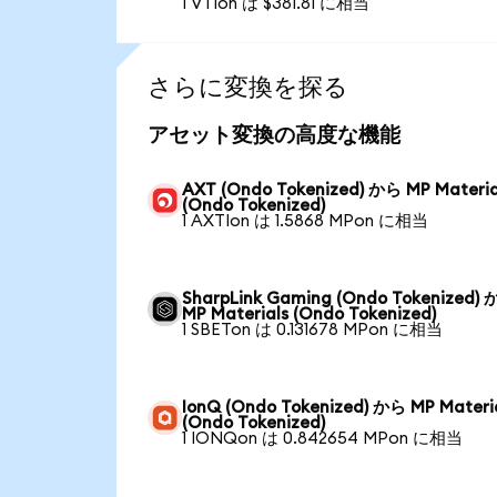
1 VTIon は $381.81 に相当
さらに変換を探る
アセット変換の高度な機能
AXT (Ondo Tokenized) から MP Materia
(Ondo Tokenized)
1 AXTIon は 1.5868 MPon に相当
SharpLink Gaming (Ondo Tokenized)
MP Materials (Ondo Tokenized)
1 SBETon は 0.131678 MPon に相当
IonQ (Ondo Tokenized) から MP Materi
(Ondo Tokenized)
1 IONQon は 0.842654 MPon に相当