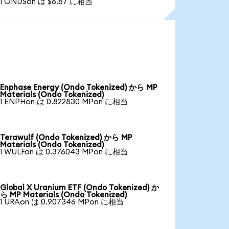
1 ONDSon は $8.87 に相当
Enphase Energy (Ondo Tokenized) から MP
Materials (Ondo Tokenized)
1 ENPHon は 0.822830 MPon に相当
Terawulf (Ondo Tokenized) から MP
Materials (Ondo Tokenized)
1 WULFon は 0.376043 MPon に相当
Global X Uranium ETF (Ondo Tokenized) か
ら MP Materials (Ondo Tokenized)
1 URAon は 0.907346 MPon に相当