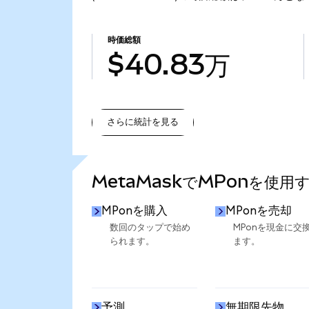
時価総額
$40.83万
さらに統計を見る
さらに統計を見る
MetaMaskでMPonを使用
MPonを購入
MPonを売却
数回のタップで始め
MPonを現金に交
られます。
ます。
予測
無期限先物