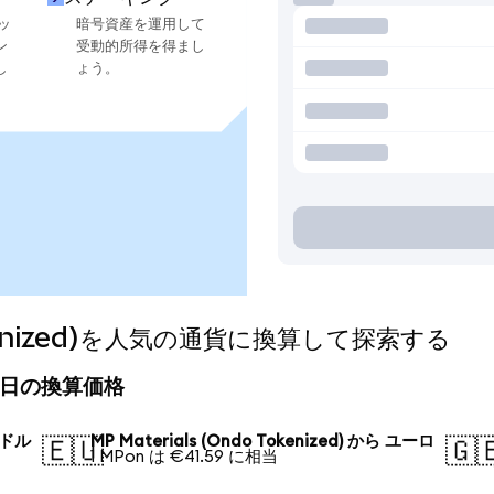
ッ
暗号資産を運用して
ン
受動的所得を得まし
し
ょう。
Tokenized)を人気の通貨に換算して探索する
d)の今日の換算価格
 米ドル
MP Materials (Ondo Tokenized) から ユーロ
🇪🇺
🇬
1 MPon は €41.59 に相当