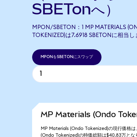
SBETonへ）
MPON/SBETON：1 MP MATERIALS (O
TOKENIZED)は7.6918 SBETONに相当
MPONをSBETONにスワップ
MP Materials (Ondo T
MP Materials (Ondo Tokenized)の現行
(Ondo Tokenized)の時価総額は$40.83万