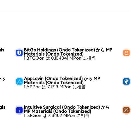
ls
BitGo Holdings (Ondo Tokenized) から MP
Materials (Ondo Tokenized)
1 BTGOon は 0.104341 MPon に相当
 から
AppLovin (Ondo Tokenized) から MP
Materials (Ondo Tokenized)
1 APPon は 7.1713 MPon に相当
als
Intuitive Surgical (Ondo Tokenized) から
MP Materials (Ondo Tokenized)
1 ISRGon は 7.8402 MPon に相当