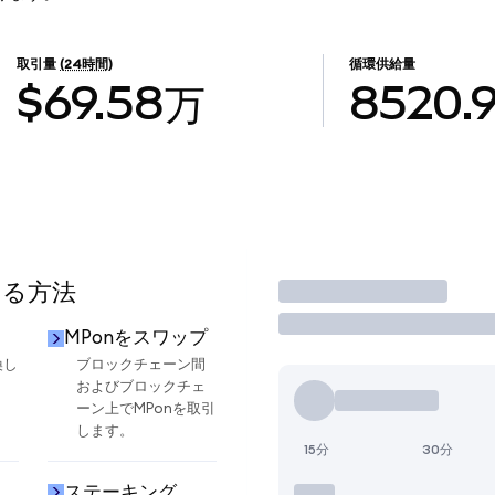
取引量
(24時間)
循環供給量
$69.58万
8520.
する方法
取引
MPonをスワップ
換し
ブロックチェーン間
およびブロックチェ
ーン上でMPonを取引
します。
15分
30分
ステーキング