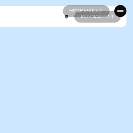
METAMASKを入手
METAMASKを入手
METAMASKを入手
METAMASKを入手