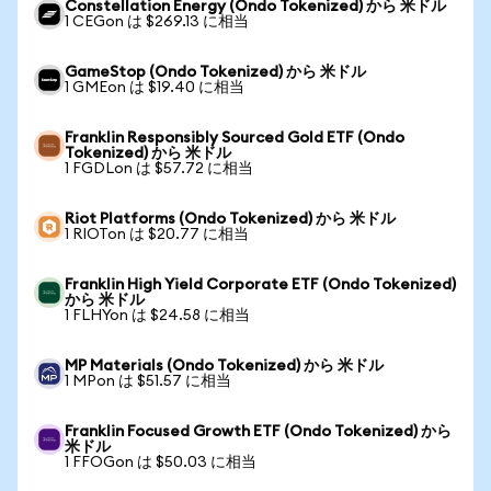
Constellation Energy (Ondo Tokenized) から 米ドル
1 CEGon は $269.13 に相当
GameStop (Ondo Tokenized) から 米ドル
1 GMEon は $19.40 に相当
Franklin Responsibly Sourced Gold ETF (Ondo
Tokenized) から 米ドル
1 FGDLon は $57.72 に相当
Riot Platforms (Ondo Tokenized) から 米ドル
1 RIOTon は $20.77 に相当
Franklin High Yield Corporate ETF (Ondo Tokenized)
から 米ドル
1 FLHYon は $24.58 に相当
MP Materials (Ondo Tokenized) から 米ドル
1 MPon は $51.57 に相当
Franklin Focused Growth ETF (Ondo Tokenized) から
米ドル
1 FFOGon は $50.03 に相当