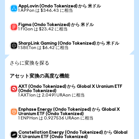
AppLovin (Ondo Tokenized) から 米ドル
1 APPon は $346.43 に相当
Figma (Ondo Tokenized) から 米ドル
1 FIGon は $23.42 に相当
SharpLink Gaming (Ondo Tokenized) から 米ドル
1 SBETon は $6.42 に相当
さらに変換を探る
アセット変換の高度な機能
AXT (Ondo Tokenized) から Global X Uranium ETF
(Ondo Tokenized)
1 AXTIon は 2.0491 URAon に相当
Enphase Energy (Ondo Tokenized) から Global X
Uranium ETF (Ondo Tokenized)
1 ENPHon は 0.927536 URAon に相当
Constellation Energy (Ondo Tokenized) から Global
X Uranium ETF (Ondo Tokenized)