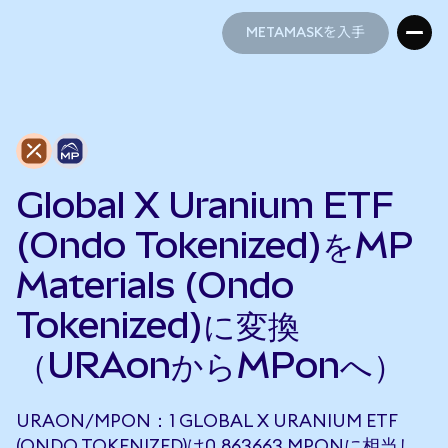
METAMASKを入手
METAMASKを入手
Global X Uranium ETF
(Ondo Tokenized)をMP
Materials (Ondo
Tokenized)に変換
（URAonからMPonへ）
URAON/MPON：1 GLOBAL X URANIUM ETF
(ONDO TOKENIZED)は0.863663 MPONに相当し