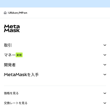
URAon/MPon
MetaMaskサイトフッター
取引
スワップ
マネー
新規
予測
新規
購入
開発者
パーペチュアル
新規
カード
ドキュメントを表示
MetaMaskを入手
RWA
mUSD
新規
ダッシュボード
トランザクションシールド
収益化
Smart Accounts Kit
Agent Wallet
新規
価格を見る
埋め込みウォレット
Snaps
ビットコインの価格
交換レートを見る
MetaMask Connect
イーサリアムの価格
報酬
新規
BTC→USD