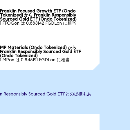
Franklin Focused Growth ETF (Ondo
Tokenized) から Franklin Responsibly
Sourced Gold ETF (Ondo Tokenized)
1 FFOGon は 0.883142 FGDLon に相当
MP Materials (Ondo Tokenized) から
Franklin Responsibly Sourced Gold ETF
(Ondo Tokenized)
1 MPon は 0.848191 FGDLon に相当
esponsibly Sourced Gold ETFとの提携もあ