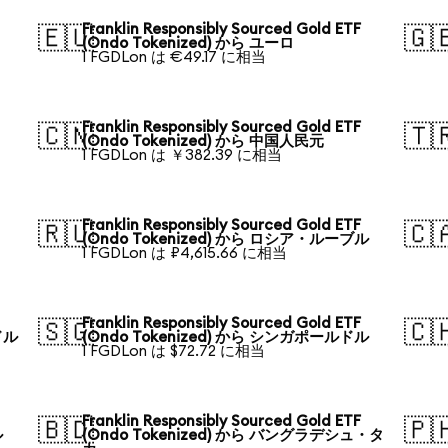
Franklin Responsibly Sourced Gold ETF
🇪🇺
🇬
(Ondo Tokenized) から ユーロ
1 FGDLon は €49.17 に相当
Franklin Responsibly Sourced Gold ETF
🇨🇳
🇹
(Ondo Tokenized) から 中国人民元
1 FGDLon は ￥382.39 に相当
Franklin Responsibly Sourced Gold ETF
🇷🇺
🇨
(Ondo Tokenized) から ロシア・ルーブル
1 FGDLon は ₽4,615.66 に相当
Franklin Responsibly Sourced Gold ETF
🇸🇬
🇨
ドル
(Ondo Tokenized) から シンガポールドル
1 FGDLon は $72.72 に相当
Franklin Responsibly Sourced Gold ETF
🇧🇩
🇵
ル
(Ondo Tokenized) から バングラデシュ・タ