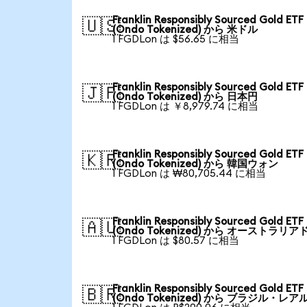
Franklin Responsibly Sourced Gold ETF
🇺🇸
(Ondo Tokenized) から 米ドル
1 FGDLon は $56.65 に相当
Franklin Responsibly Sourced Gold ETF
🇯🇵
(Ondo Tokenized) から 日本円
1 FGDLon は ￥8,979.74 に相当
Franklin Responsibly Sourced Gold ETF
🇰🇷
(Ondo Tokenized) から 韓国ウォン
1 FGDLon は ₩80,705.44 に相当
Franklin Responsibly Sourced Gold ETF
🇦🇺
(Ondo Tokenized) から オーストラリア
1 FGDLon は $80.57 に相当
Franklin Responsibly Sourced Gold ETF
🇧🇷
(Ondo Tokenized) から ブラジル・レア