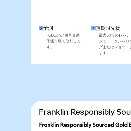
予測
無期限先物
FGDLonと暗号資産
最大50倍のレバレ
予測市場で取引しま
ジでトークンをロ
す。
グまたはショート
ます。
Franklin Responsibly
Franklin Responsibly Sourced G