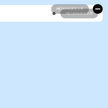
METAMASKを入手
METAMASKを入手
METAMASKを入手
METAMASKを入手