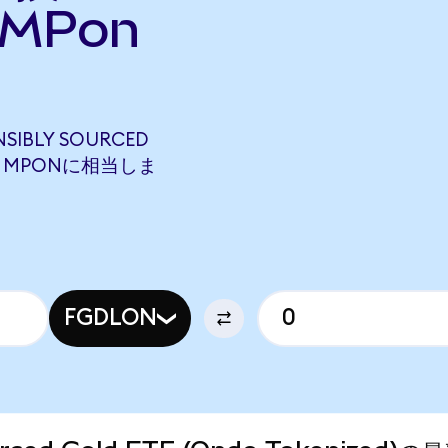
MPon
SIBLY SOURCED
1807 MPONに相当しま
FGDLON