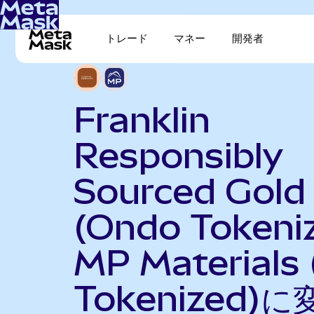
トレード
マネー
開発者
Franklin
Responsibly
Sourced Gold
(Ondo Tokeni
MP Materials
Tokenized)に