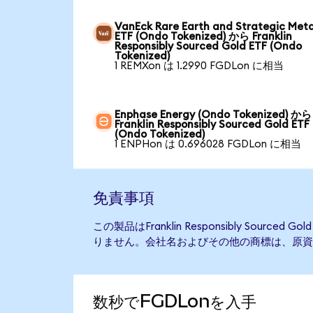
VanEck Rare Earth and Strategic Meta
ETF (Ondo Tokenized) から Franklin
Responsibly Sourced Gold ETF (Ondo
Tokenized)
1 REMXon は 1.2990 FGDLon に相当
Enphase Energy (Ondo Tokenized) から
Franklin Responsibly Sourced Gold ETF
(Ondo Tokenized)
1 ENPHon は 0.696028 FGDLon に相当
免責事項
この製品はFranklin Responsibly Source
りません。会社名およびその他の商標は、原資
数秒でFGDLonを入手