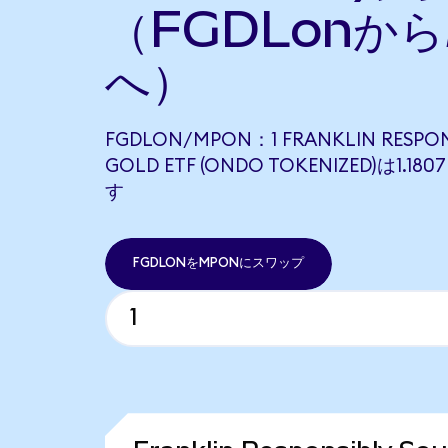
（FGDLonから
へ）
FGDLON/MPON：1 FRANKLIN RESPON
GOLD ETF (ONDO TOKENIZED)は1.
す
FGDLONをMPONにスワップ