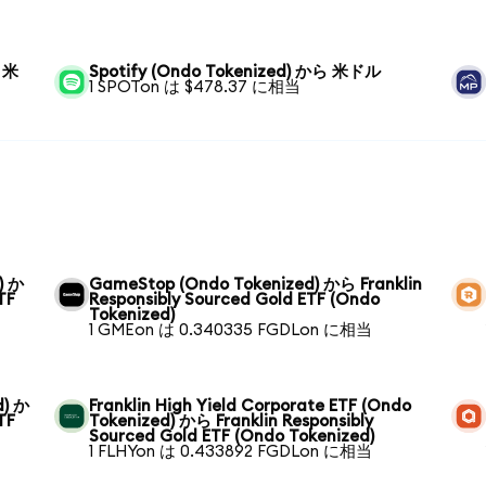
ら 米
Spotify (Ondo Tokenized) から 米ドル
1 SPOTon は $478.37 に相当
) か
GameStop (Ondo Tokenized) から Franklin
TF
Responsibly Sourced Gold ETF (Ondo
Tokenized)
1 GMEon は 0.340335 FGDLon に相当
d) か
Franklin High Yield Corporate ETF (Ondo
TF
Tokenized) から Franklin Responsibly
Sourced Gold ETF (Ondo Tokenized)
1 FLHYon は 0.433892 FGDLon に相当