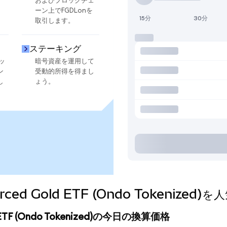
およびブロックチェ
ーン上でFGDLonを
15分
30分
取引します。
ステーキング
ッ
暗号資産を運用して
ン
受動的所得を得まし
し
ょう。
 Sourced Gold ETF (Ondo Tokeni
old ETF (Ondo Tokenized)の今日の換算価格